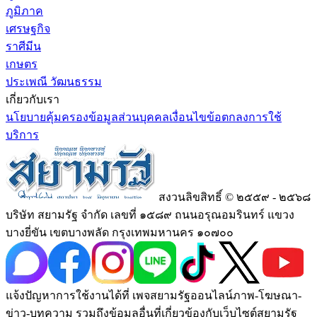
ภูมิภาค
เศรษฐกิจ
ราศีมีน
เกษตร
ประเพณี วัฒนธรรม
เกี่ยวกับเรา
นโยบายคุ้มครองข้อมูลส่วนบุคคล
เงื่อนไขข้อตกลงการใช้
บริการ
สงวนลิขสิทธิ์ © ๒๕๕๙ - ๒๕๖๘
บริษัท สยามรัฐ จำกัด เลขที่ ๑๕๘๙ ถนนอรุณอมรินทร์ แขวง
บางยี่ขัน เขตบางพลัด กรุงเทพมหานคร ๑๐๗๐๐
แจ้งปัญหาการใช้งานได้ที่ เพจสยามรัฐออนไลน์ภาพ-โฆษณา-
ข่าว-บทความ รวมถึงข้อมูลอื่นที่เกี่ยวข้องกับเว็บไซต์สยามรัฐ