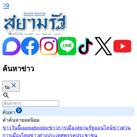
ค้นหาข่าว
ปิด
ค้นหา
คำค้นหายอดนิยม
ข่าววันนี้
siamrathonline
ข่าวการเมือง
สยามรัฐออนไลน์
ข่าวด่วน
การเมืองไทย
ข่าวต่างประเทศ
พรรคประชาชน