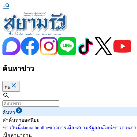
ค้นหาข่าว
ปิด
ค้นหา
คำค้นหายอดนิยม
ข่าววันนี้
siamrathonline
ข่าวการเมือง
สยามรัฐออนไลน์
ข่าวด่วน
กา
เนื้อหาน่าอ่าน