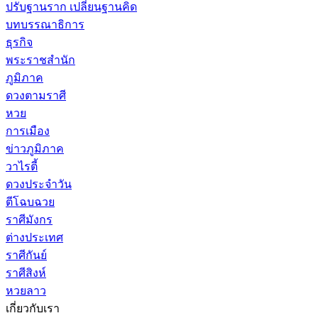
ปรับฐานราก เปลี่ยนฐานคิด
บทบรรณาธิการ
ธุรกิจ
พระราชสำนัก
ภูมิภาค
ดวงตามราศี
หวย
การเมือง
ข่าวภูมิภาค
วาไรตี้
ดวงประจำวัน
ตีโฉบฉวย
ราศีมังกร
ต่างประเทศ
ราศีกันย์
ราศีสิงห์
หวยลาว
เกี่ยวกับเรา