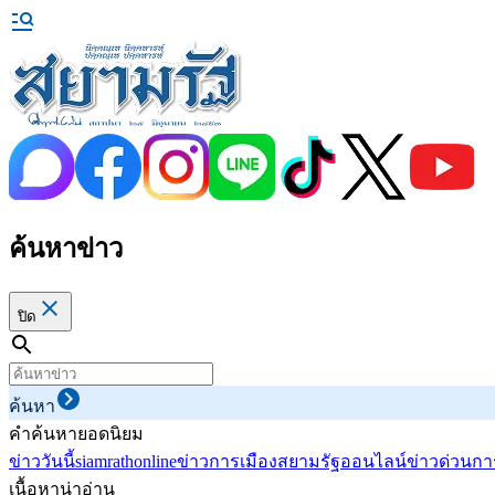
ค้นหาข่าว
ปิด
ค้นหา
คำค้นหายอดนิยม
ข่าววันนี้
siamrathonline
ข่าวการเมือง
สยามรัฐออนไลน์
ข่าวด่วน
กา
เนื้อหาน่าอ่าน