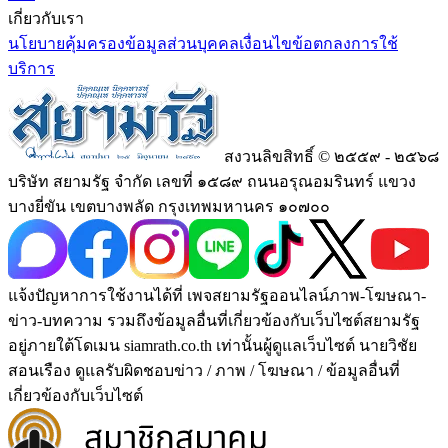
เกี่ยวกับเรา
นโยบายคุ้มครองข้อมูลส่วนบุคคล
เงื่อนไขข้อตกลงการใช้
บริการ
สงวนลิขสิทธิ์ © ๒๕๕๙ - ๒๕๖๘
บริษัท สยามรัฐ จำกัด เลขที่ ๑๕๘๙ ถนนอรุณอมรินทร์ แขวง
บางยี่ขัน เขตบางพลัด กรุงเทพมหานคร ๑๐๗๐๐
แจ้งปัญหาการใช้งานได้ที่ เพจสยามรัฐออนไลน์ภาพ-โฆษณา-
ข่าว-บทความ รวมถึงข้อมูลอื่นที่เกี่ยวข้องกับเว็บไซต์สยามรัฐ
อยู่ภายใต้โดเมน siamrath.co.th เท่านั้น
ผู้ดูแลเว็บไซต์ นายวิชัย
สอนเรือง ดูแลรับผิดชอบข่าว / ภาพ / โฆษณา / ข้อมูลอื่นที่
เกี่ยวข้องกับเว็บไซต์