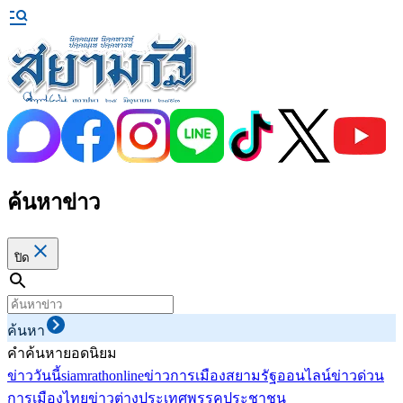
ค้นหาข่าว
ปิด
ค้นหา
คำค้นหายอดนิยม
ข่าววันนี้
siamrathonline
ข่าวการเมือง
สยามรัฐออนไลน์
ข่าวด่วน
การเมืองไทย
ข่าวต่างประเทศ
พรรคประชาชน