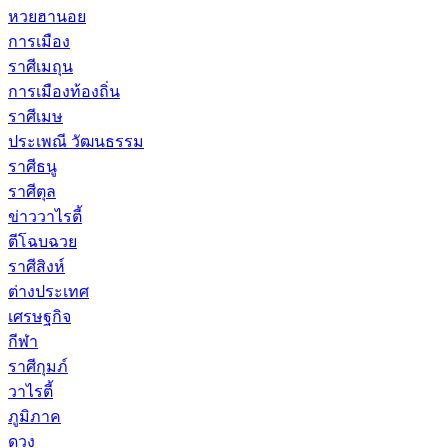
หวยฮานอย
การเมือง
ราศีเมถุน
การเมืองท้องถิ่น
ราศีเมษ
ประเพณี วัฒนธรรม
ราศีธนู
ราศีตุล
ข่าววาไรตี้
ตีโฉบฉวย
ราศีสิงห์
ต่างประเทศ
เศรษฐกิจ
กีฬา
ราศีกุมภ์
วาไรตี้
ภูมิภาค
ดวง