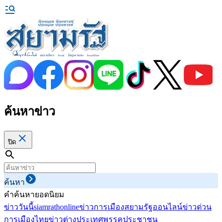
ค้นหาข่าว
ปิด
ค้นหา
คำค้นหายอดนิยม
ข่าววันนี้
siamrathonline
ข่าวการเมือง
สยามรัฐออนไลน์
ข่าวด่วน
การเมืองไทย
ข่าวต่างประเทศ
พรรคประชาชน