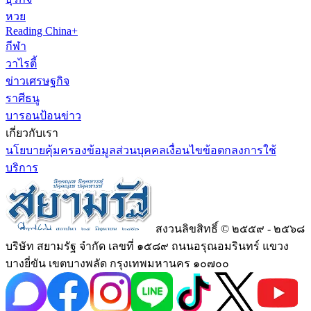
หวย
Reading China+
กีฬา
วาไรตี้
ข่าวเศรษฐกิจ
ราศีธนู
บารอนป้อนข่าว
เกี่ยวกับเรา
นโยบายคุ้มครองข้อมูลส่วนบุคคล
เงื่อนไขข้อตกลงการใช้
บริการ
สงวนลิขสิทธิ์ © ๒๕๕๙ - ๒๕๖๘
บริษัท สยามรัฐ จำกัด เลขที่ ๑๕๘๙ ถนนอรุณอมรินทร์ แขวง
บางยี่ขัน เขตบางพลัด กรุงเทพมหานคร ๑๐๗๐๐