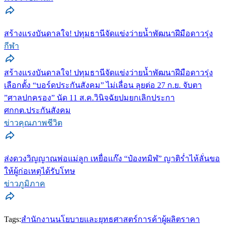
สร้างแรงบันดาลใจ! ปทุมธานีจัดแข่งว่ายน้ำพัฒนาฝีมือดาวรุ่ง
กีฬา
สร้างแรงบันดาลใจ! ปทุมธานีจัดแข่งว่ายน้ำพัฒนาฝีมือดาวรุ่ง
เลือกตั้ง “บอร์ดประกันสังคม” ไม่เลื่อน ลุยต่อ 27 ก.ย. จับตา
”ศาลปกครอง” นัด 11 ส.ค.วินิจฉัยปมยกเลิกประกา
ศกกต.ประกันสังคม
ข่าวคุณภาพชีวิต
ส่งดวงวิญญาณพ่อแม่ลูก เหยื่อแก๊ง “ป๋องทมิฬ” ญาติร่ำไห้ลั่นขอ
ให้ผู้ก่อเหตุได้รับโทษ
ข่าวภูมิภาค
Tags:
สำนักงานนโยบายและยุทธศาสตร์การค้า
ผู้ผลิต
ราคา