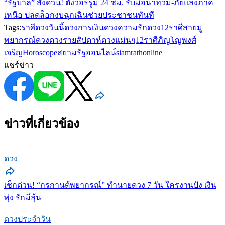
“รัฐบาล” สั่งด่วน! ตั้งวอร์รูม 24 ชม. รับมือน้ำท่วม-ภัยแล้งภาค
เหนือ ปลดล็อกงบฉุกเฉินช่วยประชาชนทันที
Tags:
ราศี
ดวงวันนี้
ดวงการเงิน
ดวงความรัก
ดวง12ราศี
สายมู
พยากรณ์ดวง
ดวงรายสัปดาห์
ดวงแม่นๆ
12ราศี
ภิญโญพงศ์
เจริญ
Horoscope
สยามรัฐออนไลน์
siamrathonline
แชร์ข่าว
ข่าวที่เกี่ยวข้อง
ดวง
เช็กด่วน! “กรกานต์พยากรณ์” ทำนายดวง 7 วัน ใครงานปัง เงิน
พุ่ง รักมีลุ้น
ดวงประจำวัน