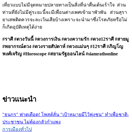
เที่ยวแบบไม่มีจุดหมายปลายทางเป็นสิ่งที่น่าตื่นเต้นเร้าใจ ส่วน
ท่านที่ยังไม่มีคู่ระยะนี้จะมีเพื่อนต่างเพศเข้ามาพัวพัน ส่วนสุรา
ยาเสพติดควรจะละเว้นเสียบ้างเพราะจะนำมาซึ่งโรคภัยหรือไม่
ก็เกิดอุบัติเหตุได้ง่าย
#ราศี #ดวงวันนี้ #ดวงการเงิน #ดวงความรัก #ดวง12ราศี #สายมู
#พยากรณ์ดวง #ดวงรายสัปดาห์ #ดวงแม่นๆ #12ราศี #ภิญโญ
พงศ์เจริญ #Horoscope #สยามรัฐออนไลน์ #siamrathonline
ข่าวแนะนำ
"ธนกร" ฟาดเดือด! โพสต์ลั่น "เป้าหมายมีไว้พุ่งชน" ทำเพื่อชาติ-
ประชาชน ไม่ต้องกลัวกำแพง
การเมืองทั่วไป