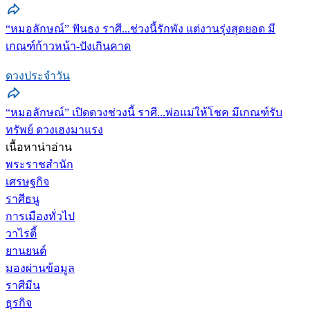
“หมอลักษณ์” ฟันธง ราศี...ช่วงนี้รักพัง แต่งานรุ่งสุดยอด มี
เกณฑ์ก้าวหน้า-ปังเกินคาด
ดวงประจำวัน
“หมอลักษณ์” เปิดดวงช่วงนี้ ราศี...พ่อแม่ให้โชค มีเกณฑ์รับ
ทรัพย์ ดวงเฮงมาแรง
เนื้อหาน่าอ่าน
พระราชสำนัก
เศรษฐกิจ
ราศีธนู
การเมืองทั่วไป
วาไรตี้
ยานยนต์
มองผ่านข้อมูล
ราศีมีน
ธุรกิจ