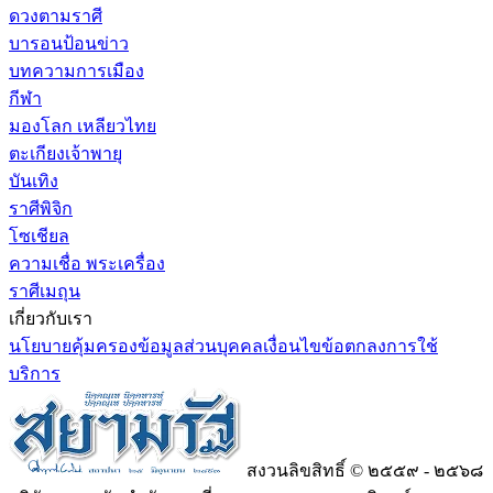
ดวงตามราศี
บารอนป้อนข่าว
บทความการเมือง
กีฬา
มองโลก เหลียวไทย
ตะเกียงเจ้าพายุ
บันเทิง
ราศีพิจิก
โซเชียล
ความเชื่อ พระเครื่อง
ราศีเมถุน
เกี่ยวกับเรา
นโยบายคุ้มครองข้อมูลส่วนบุคคล
เงื่อนไขข้อตกลงการใช้
บริการ
สงวนลิขสิทธิ์ © ๒๕๕๙ - ๒๕๖๘