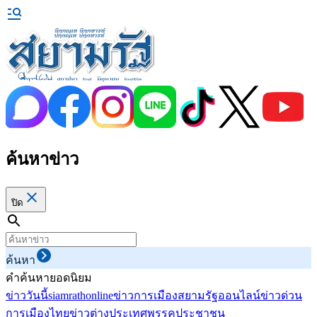
ค้นหาข่าว
ปิด
ค้นหา
คำค้นหายอดนิยม
ข่าววันนี้
siamrathonline
ข่าวการเมือง
สยามรัฐออนไลน์
ข่าวด่วน
การเมืองไทย
ข่าวต่างประเทศ
พรรคประชาชน