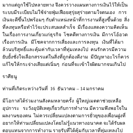
มากแต่ถูกใช้ไปหลายทาง จึงควรวางแผนทางการเงินไว้ให้เป็น
ระบบมีระเบียบไม่ใช้จ่ายฟุ่มเฟือยสุรุ่ยสุร่ายตามใจตนเอง การ
เงินจะดีขึ้นไปพร้อมๆ กับตำแหน่งหน้าที่การงานที่สูงขึ้นด้วย สิ่ง
ที่ลงทุนหรือทำไว้จะประสบผลสำเร็จ มีเรื่องแสดงความคิดเห็น
ในเรื่องการงานเกี่ยวแก่ธุรกิจ โชคดีทางการเงิน มีการโอ้อวด
เรื่องการเงิน มีโชคจากการเสี่ยงและการลงทุน เงินที่ได้มา
ล้วนบริสุทธิ์และคุ้มค่ากับเวลาที่ทุ่มเทลงไป คนรักควรมีความ
ยับยั้งชั่งใจเลือกสรรแต่ในสิ่งที่ถูกต้องดีงาม มีปัญหาอะไรก็ควร
แก้ไขให้กระจ่างเสียแต่เนิ่นๆ ก่อนที่จะเข้าใจผิดมากจนเกินไป
ราศีธนู
ท่านที่เกิดระหว่างวันที่ 16 ธันวาคม – 14 มกราคม
มีโอกาสได้ร่วมงานสังคมหลายครั้ง ผู้ใหญ่เมตตาช่วยเหลือ
อุปการะ ระวังอุบัติเหตุเกี่ยวกับการทำงาน มีความพึงพอใจใน
ผลงานของตน ไม่ควรเปลี่ยนแปลงตามการยั่วยุของเพื่อนฝูงที่
อยากให้ท่านเปลี่ยนแปลงโดยไม่รู้แนวทางอนาคต จะได้รับผล
ตอบแทนจากการทำงาน รายรับที่ได้คุ้มกับเวลาที่ทุ่มเทลงไป