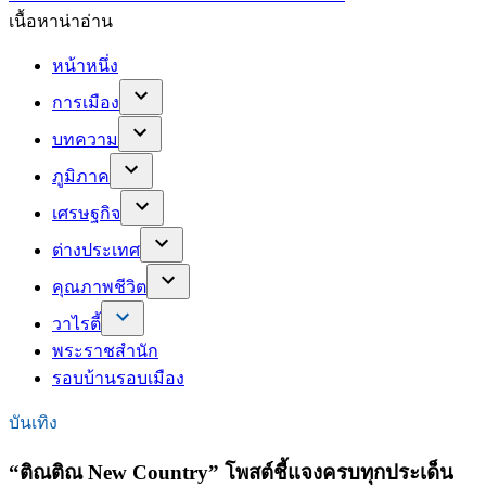
เนื้อหาน่าอ่าน
หน้าหนึ่ง
การเมือง
บทความ
ภูมิภาค
เศรษฐกิจ
ต่างประเทศ
คุณภาพชีวิต
วาไรตี้
พระราชสำนัก
รอบบ้านรอบเมือง
บันเทิง
“ติณติณ New Country” โพสต์ชี้แจงครบทุกประเด็น