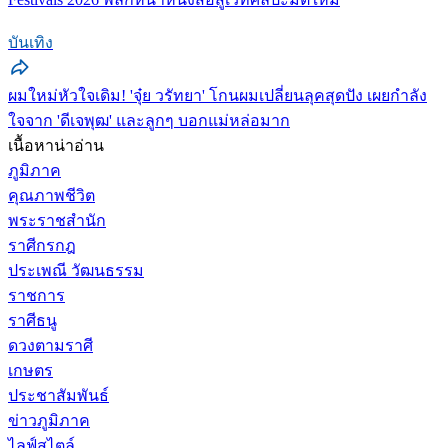
บันเทิง
ผมใหม่หัวใจเดิม! 'จุ๋ย วรัทยา' โกนผมเปลี่ยนลุคสุดปัง เผยกำลัง
ใจจาก 'ดีเจพุฒ' และลูกๆ บอกแม่หล่อมาก
เนื้อหาน่าอ่าน
ภูมิภาค
คุณภาพชีวิต
พระราชสำนัก
ราศีกรกฎ
ประเพณี วัฒนธรรม
ราชการ
ราศีธนู
ดวงตามราศี
เกษตร
ประชาสัมพันธ์
ข่าวภูมิภาค
ไลฟ์สไตล์