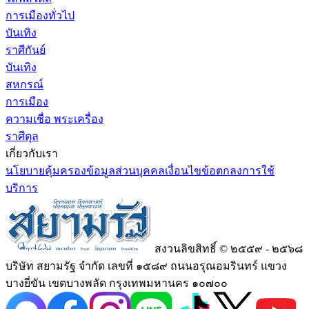
การเมืองทั่วไป
บันเทิง
ราศีกันย์
บันเทิง
สหกรณ์
การเมือง
ความเชื่อ พระเครื่อง
ราศีตุล
เกี่ยวกับเรา
นโยบายคุ้มครองข้อมูลส่วนบุคคล
เงื่อนไขข้อตกลงการใช้
บริการ
สงวนลิขสิทธิ์ © ๒๕๕๙ - ๒๕๖๘
บริษัท สยามรัฐ จำกัด เลขที่ ๑๕๘๙ ถนนอรุณอมรินทร์ แขวง
บางยี่ขัน เขตบางพลัด กรุงเทพมหานคร ๑๐๗๐๐