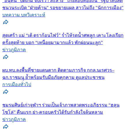
"อนุทิน" ปิดเกม จบเร็ว ! สะสาง "โกงสอบท้องถิ่น" รัฐบาลปลด
ชนวนระเบิด "ฝ่ายค้าน" รอขยายแผล สาวไม่ถึง "นักการเมือง"
บทความ บทวิเคราะห์
สุดเศร้า แม่ “เต้ ดราก้อนไฟว์” ร่ำไห้รดน้ำศพลูก เคาะโลงเรียก
ครั้งสุดท้าย บอก “เหนื่อยมามากแล้ว พักผ่อนนะลูก”
ข่าวภูมิภาค
ผบ.ทบ.ลงพื้นที่ชายแดนตาก ติดตามภารกิจ กกล.นเรศวร–
ฉก.ราชมนู ย้ำพร้อมรับมือภัยคุกคาม ดูแลประชาชน
การเมืองทั่วไป
ชมรมศิษย์เก่าจุฬาฯ ร่วมเป็นเจ้าภาพสวดพระอภิธรรม “ฮลุน
โซโล่” คืนแรก ย่า-ครอบครัวได้รับกำลังใจล้นหลาม
ข่าวภูมิภาค