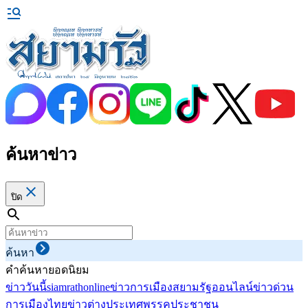
ค้นหาข่าว
ปิด
ค้นหา
คำค้นหายอดนิยม
ข่าววันนี้
siamrathonline
ข่าวการเมือง
สยามรัฐออนไลน์
ข่าวด่วน
การเมืองไทย
ข่าวต่างประเทศ
พรรคประชาชน