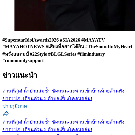
#SuperstarIdolAwards2026 #SIA2026 #MAYATV
#MAYAHOTNEWS #เสียงที่อยากได้ยิน #TheSoundInMyHeart
#หรั่งแสตมป์ #22Style #BLGLSeries #filmindustry
#communitysupport
ข่าวแนะนำ
ด่วนที่สุด! น้ำป่าถล่มซ้ำ ซัดถนน-สะพานเข้าบ้านห้วยส้านพัง
ขาด! ปภ. เตือนด่วน 5 ตำบลเสี่ยงโคลนถล่ม!
ข่าวภูมิภาค
ด่วนที่สุด! น้ำป่าถล่มซ้ำ ซัดถนน-สะพานเข้าบ้านห้วยส้านพัง
ขาด! ปภ. เตือนด่วน 5 ตำบลเสี่ยงโคลนถล่ม!