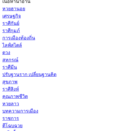
เนื้อหาน่าอ่าน
หวยฮานอย
เศรษฐกิจ
ราศีกันย์
ราศีกุมภ์
การเมืองท้องถิ่น
ไลฟ์สไตล์
ดวง
สหกรณ์
ราศีมีน
ปรับฐานราก เปลี่ยนฐานคิด
สุขภาพ
ราศีสิงห์
คุณภาพชีวิต
หวยลาว
บทความการเมือง
ราชการ
ตีโฉบฉวย