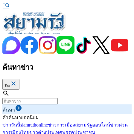
ค้นหาข่าว
ปิด
ค้นหา
คำค้นหายอดนิยม
ข่าววันนี้
siamrathonline
ข่าวการเมือง
สยามรัฐออนไลน์
ข่าวด่วน
การเมืองไทย
ข่าวต่างประเทศ
พรรคประชาชน