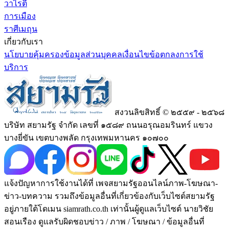
วาไรตี้
การเมือง
ราศีเมถุน
เกี่ยวกับเรา
นโยบายคุ้มครองข้อมูลส่วนบุคคล
เงื่อนไขข้อตกลงการใช้
บริการ
สงวนลิขสิทธิ์ © ๒๕๕๙ - ๒๕๖๘
บริษัท สยามรัฐ จำกัด เลขที่ ๑๕๘๙ ถนนอรุณอมรินทร์ แขวง
บางยี่ขัน เขตบางพลัด กรุงเทพมหานคร ๑๐๗๐๐
แจ้งปัญหาการใช้งานได้ที่ เพจสยามรัฐออนไลน์ภาพ-โฆษณา-
ข่าว-บทความ รวมถึงข้อมูลอื่นที่เกี่ยวข้องกับเว็บไซต์สยามรัฐ
อยู่ภายใต้โดเมน siamrath.co.th เท่านั้น
ผู้ดูแลเว็บไซต์ นายวิชัย
สอนเรือง ดูแลรับผิดชอบข่าว / ภาพ / โฆษณา / ข้อมูลอื่นที่