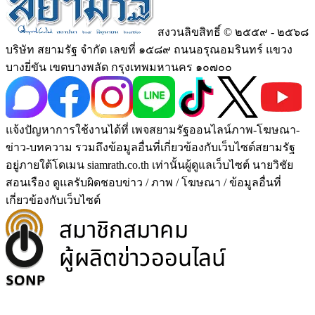
สงวนลิขสิทธิ์ © ๒๕๕๙ - ๒๕๖๘
บริษัท สยามรัฐ จำกัด เลขที่ ๑๕๘๙ ถนนอรุณอมรินทร์ แขวง
บางยี่ขัน เขตบางพลัด กรุงเทพมหานคร ๑๐๗๐๐
แจ้งปัญหาการใช้งานได้ที่ เพจสยามรัฐออนไลน์ภาพ-โฆษณา-
ข่าว-บทความ รวมถึงข้อมูลอื่นที่เกี่ยวข้องกับเว็บไซต์สยามรัฐ
อยู่ภายใต้โดเมน siamrath.co.th เท่านั้น
ผู้ดูแลเว็บไซต์ นายวิชัย
สอนเรือง ดูแลรับผิดชอบข่าว / ภาพ / โฆษณา / ข้อมูลอื่นที่
เกี่ยวข้องกับเว็บไซต์