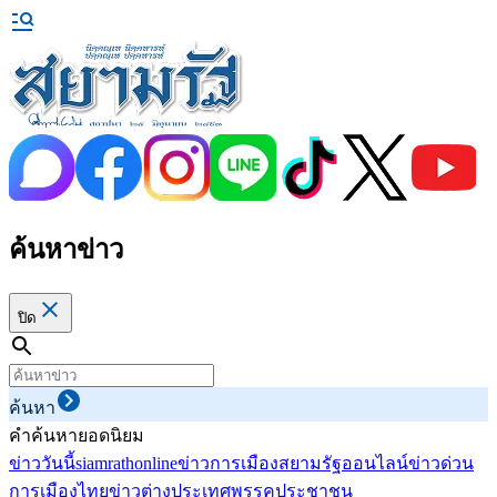
ค้นหาข่าว
ปิด
ค้นหา
คำค้นหายอดนิยม
ข่าววันนี้
siamrathonline
ข่าวการเมือง
สยามรัฐออนไลน์
ข่าวด่วน
การเมืองไทย
ข่าวต่างประเทศ
พรรคประชาชน