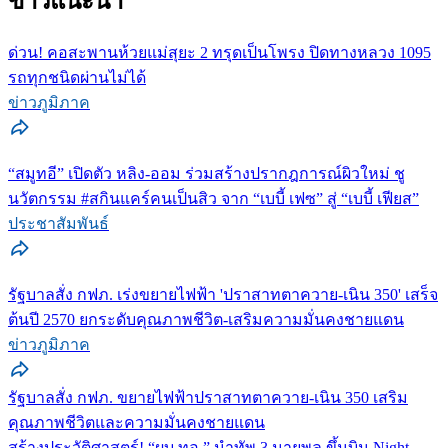
ข่าวแนะนำ
ด่วน! คอสะพานห้วยแม่สุยะ 2 ทรุดเป็นโพรง ปิดทางหลวง 1095
รถทุกชนิดผ่านไม่ได้
ข่าวภูมิภาค
“สมูทอี” เปิดตัว หลิง-ออม ร่วมสร้างปรากฎการณ์ผิวใหม่ ชู
นวัตกรรม #สกินแคร์คนเป็นสิว จาก “เบบี้ เฟซ” สู่ “เบบี้ เฟียส”
ประชาสัมพันธ์
รัฐบาลสั่ง กฟภ. เร่งขยายไฟฟ้า 'ปราสาทตาควาย-เนิน 350' เสร็จ
ต้นปี 2570 ยกระดับคุณภาพชีวิต-เสริมความมั่นคงชายแดน
ข่าวภูมิภาค
รัฐบาลสั่ง กฟภ. ขยายไฟฟ้าปราสาทตาควาย-เนิน 350 เสริม
คุณภาพชีวิตและความมั่นคงชายแดน
สร้างประวัติศาสตร์! “ผบ.ทอ.” นำทัพ 3 นายพล ขึ้นบิน Night