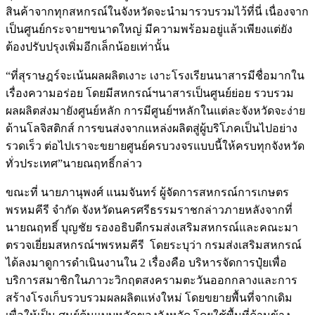
สินค้าจากทุกสหกรณ์ในจังหวัดจะนำมารวบรวมไว้ที่นี่ เนื่องจาก
เป็นศูนย์กระจายฯขนาดใหญ่ มีความพร้อมอยู่แล้วเพียงแต่ยัง
ต้องปรับปรุงเพิ่มอีกเล็กน้อยเท่านั้น
“ที่สุราษฎร์จะเน้นผลผลิตเงาะ เงาะโรงเรียนนาสารมีชื่อมากใน
เรื่องความอร่อย โดยมีสหกรณ์ฯนาสารเป็นศูนย์ย่อย รวบรวม
ผลผลิตส่งมายังศูนย์หลัก การมีศูนย์ฯหลักในแต่ละจังหวัดจะง่าย
ด้านโลจิสติกส์ การขนส่งจากแหล่งผลิตสู่ผู้บริโภคเป็นไปอย่าง
รวดเร็ว ต่อไปเราจะขยายศูนย์ครบวงจรแบบนี้ให้ครบทุกจังหวัด
ทั่วประเทศ”นายณฤทธิ์กล่าว
ขณะที่ นายภานุพงศ์ แนมจันทร์ ผู้จัดการสหกรณ์การเกษตร
พรหมคีรี จำกัด จังหวัดนครศรีธรรมราชกล่าวภายหลังจากที่
นายณฤทธิ์ บุญชัย รองอธิบดีกรมส่งเสริมสหกรณ์และคณะมา
ตรวจเยี่ยมสหกรณ์ฯพรหมคีรี โดยระบุว่า กรมส่งเสริมสหกรณ์
ได้ลงมาดูการดำเนินงานใน 2 เรื่องคือ บริหารจัดการปุ๋ยเพื่อ
บริการสมาชิกในภาวะวิกฤตสงครามตะวันออกกลางและการ
สร้างโรงเก็บรวบรวมผลผลิตแห่งใหม่ โดยขยายพื้นที่จากเดิม