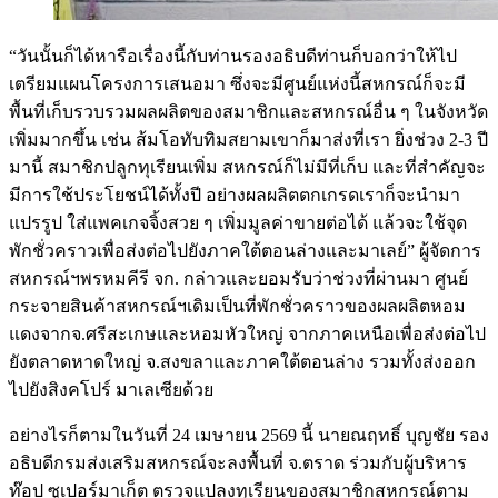
“วันนั้นก็ได้หารือเรื่องนี้กับท่านรองอธิบดีท่านก็บอกว่าให้ไป
เตรียมแผนโครงการเสนอมา ซึ่งจะมีศูนย์แห่งนี้สหกรณ์ก็จะมี
พื้นที่เก็บรวบรวมผลผลิตของสมาชิกและสหกรณ์อื่น ๆ ในจังหวัด
เพิ่มมากขึ้น เช่น ส้มโอทับทิมสยามเขาก็มาส่งที่เรา ยิ่งช่วง 2-3 ปี
มานี้ สมาชิกปลูกทุเรียนเพิ่ม สหกรณ์ก็ไม่มีที่เก็บ และที่สำคัญจะ
มีการใช้ประโยชน์ได้ทั้งปี อย่างผลผลิตตกเกรดเราก็จะนำมา
แปรรูป ใส่แพคเกจจิ้งสวย ๆ เพิ่มมูลค่าขายต่อได้ แล้วจะใช้จุด
พักชั่วคราวเพื่อส่งต่อไปยังภาคใต้ตอนล่างและมาเลย์” ผู้จัดการ
สหกรณ์ฯพรหมคีรี จก. กล่าวและยอมรับว่าช่วงที่ผ่านมา ศูนย์
กระจายสินค้าสหกรณ์ฯเดิมเป็นที่พักชั่วคราวของผลผลิตหอม
แดงจากจ.ศรีสะเกษและหอมหัวใหญ่ จากภาคเหนือเพื่อส่งต่อไป
ยังตลาดหาดใหญ่ จ.สงขลาและภาคใต้ตอนล่าง รวมทั้งส่งออก
ไปยังสิงคโปร์ มาเลเซียด้วย
อย่างไรก็ตามในวันที่ 24 เมษายน 2569 นี้ นายณฤทธิ์ บุญชัย รอง
อธิบดีกรมส่งเสริมสหกรณ์จะลงพื้นที่ จ.ตราด ร่วมกับผู้บริหาร
ท๊อป ซูเปอร์มาเก็ต ตรวจแปลงทุเรียนของสมาชิกสหกรณ์ตาม