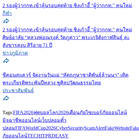
2 รองผู้ว่ากกท.เข้าลุ้นรอบสุดท้าย ชิงเก้าอี้ "ผู้ว่ากกท." คนใหม่
กีฬา
2 รองผู้ว่ากกท.เข้าลุ้นรอบสุดท้าย ชิงเก้าอี้ "ผู้ว่ากกท." คนใหม่
ศิษย์อาลัย “หลวงพ่อณรงค์ วัดภูค่าว” พระเกจิดังกาฬสินธุ์ ละ
สังขารสงบ สิริอายุ 71 ปี
ข่าวภูมิภาค
ซีคอนสแควร์ จัดงานวันแม่ “หัตถภูษาชาติพันธุ์ล้านนา” เทิด
พระเกียรติพระพันปีหลวง ชูศิลปวัฒนธรรมไทย
ประชาสัมพันธ์
Tags:
FIFA2026
ฟุตบอลโลก2026
เตือนภัยไซเบอร์
ภัยออนไลน์
มิจฉาชีพออนไลน์
เว็บปลอม
ตั๋ว
ปลอม
FIFAWorldCup2026
CyberSecurity
ScamAlert
FakeWebsite
Fake
ภัยออนไลน์
TECHITPRDEASY