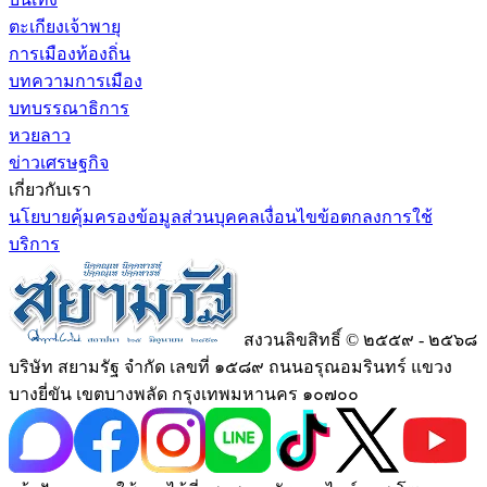
ตะเกียงเจ้าพายุ
การเมืองท้องถิ่น
บทความการเมือง
บทบรรณาธิการ
หวยลาว
ข่าวเศรษฐกิจ
เกี่ยวกับเรา
นโยบายคุ้มครองข้อมูลส่วนบุคคล
เงื่อนไขข้อตกลงการใช้
บริการ
สงวนลิขสิทธิ์ © ๒๕๕๙ - ๒๕๖๘
บริษัท สยามรัฐ จำกัด เลขที่ ๑๕๘๙ ถนนอรุณอมรินทร์ แขวง
บางยี่ขัน เขตบางพลัด กรุงเทพมหานคร ๑๐๗๐๐