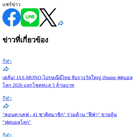
แชร์ข่าว
ข่าวที่เกี่ยวข้อง
กีฬา
เฮลั่น! JAS-MONO-ไปรษณีย์ไทย จับรางวัลใหญ่ iStamp ฟุตบอล
โลก 2026 แจกโชคทะลุ 5 ล้านบาท
กีฬา
"คอนคาเคฟ - 41 ชาติสมาชิก" ร่วมต้าน "ฟีฟ่า" ขายหุ้น
"ฟุตบอลโลก"
กีฬา