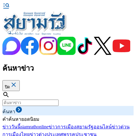
ค้นหาข่าว
ปิด
ค้นหา
คำค้นหายอดนิยม
ข่าววันนี้
siamrathonline
ข่าวการเมือง
สยามรัฐออนไลน์
ข่าวด่วน
การเมืองไทย
ข่าวต่างประเทศ
พรรคประชาชน