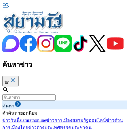
ค้นหาข่าว
ปิด
ค้นหา
คำค้นหายอดนิยม
ข่าววันนี้
siamrathonline
ข่าวการเมือง
สยามรัฐออนไลน์
ข่าวด่วน
การเมืองไทย
ข่าวต่างประเทศ
พรรคประชาชน