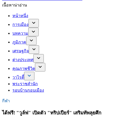
เนื้อหาน่าอ่าน
หน้าหนึ่ง
การเมือง
บทความ
ภูมิภาค
เศรษฐกิจ
ต่างประเทศ
คุณภาพชีวิต
วาไรตี้
พระราชสำนัก
รอบบ้านรอบเมือง
กีฬา
ได้ฟรี! "วูล์ฟ" เปิดตัว "ทริปเปียร์" เสริมทัพลุยศึก