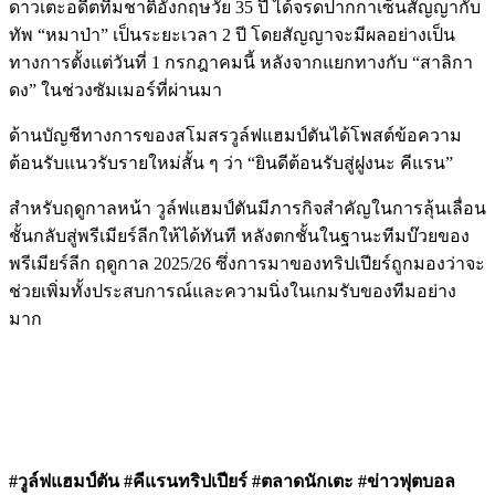
ดาวเตะอดีตทีมชาติอังกฤษวัย 35 ปี ได้จรดปากกาเซ็นสัญญากับ
ทัพ “หมาป่า” เป็นระยะเวลา 2 ปี โดยสัญญาจะมีผลอย่างเป็น
ทางการตั้งแต่วันที่ 1 กรกฎาคมนี้ หลังจากแยกทางกับ “สาลิกา
ดง” ในช่วงซัมเมอร์ที่ผ่านมา
ด้านบัญชีทางการของสโมสรวูล์ฟแฮมป์ตันได้โพสต์ข้อความ
ต้อนรับแนวรับรายใหม่สั้น ๆ ว่า “ยินดีต้อนรับสู่ฝูงนะ คีแรน”
สำหรับฤดูกาลหน้า วูล์ฟแฮมป์ตันมีภารกิจสำคัญในการลุ้นเลื่อน
ชั้นกลับสู่พรีเมียร์ลีกให้ได้ทันที หลังตกชั้นในฐานะทีมบ๊วยของ
พรีเมียร์ลีก ฤดูกาล 2025/26 ซึ่งการมาของทริปเปียร์ถูกมองว่าจะ
ช่วยเพิ่มทั้งประสบการณ์และความนิ่งในเกมรับของทีมอย่าง
มาก
#วูล์ฟแฮมป์ตัน #คีแรนทริปเปียร์ #ตลาดนักเตะ #ข่าวฟุตบอล