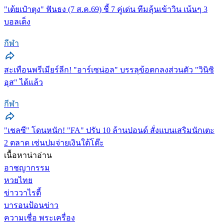
"เต้ยเป๋าตุง" ฟันธง (7 ส.ค.69) ชี้ 7 คู่เด่น ทีมลุ้นเข้าวิน เน้นๆ 3
บอลเต็ง
กีฬา
สะเทือนพรีเมียร์ลีก! "อาร์เซน่อล" บรรลุข้อตกลงส่วนตัว "วินิซิ
อุส" ได้แล้ว
กีฬา
"เชลซี" โดนหนัก! "FA" ปรับ 10 ล้านปอนด์ สั่งแบนเสริมนักเตะ
2 ตลาด เซ่นปมจ่ายเงินใต้โต๊ะ
เนื้อหาน่าอ่าน
อาชญากรรม
หวยไทย
ข่าววาไรตี้
บารอนป้อนข่าว
ความเชื่อ พระเครื่อง