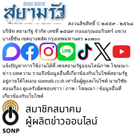
สงวนลิขสิทธิ์ © ๒๕๕๙ - ๒๕๖๘
บริษัท สยามรัฐ จำกัด เลขที่ ๑๕๘๙ ถนนอรุณอมรินทร์ แขวง
บางยี่ขัน เขตบางพลัด กรุงเทพมหานคร ๑๐๗๐๐
แจ้งปัญหาการใช้งานได้ที่ เพจสยามรัฐออนไลน์ภาพ-โฆษณา-
ข่าว-บทความ รวมถึงข้อมูลอื่นที่เกี่ยวข้องกับเว็บไซต์สยามรัฐ
อยู่ภายใต้โดเมน siamrath.co.th เท่านั้น
ผู้ดูแลเว็บไซต์ นายวิชัย
สอนเรือง ดูแลรับผิดชอบข่าว / ภาพ / โฆษณา / ข้อมูลอื่นที่
เกี่ยวข้องกับเว็บไซต์