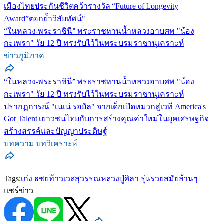
เมืองไทยประกันชีวิตคว้ารางวัล “Future of Longevity
Award”ตอกย้ำวิสัยทัศน์"
“ในหลวง-พระราชินี” พระราชทานน้ำหลวงอาบศพ "น้อง
กะเพรา" วัย 12 ปี ทรงรับไว้ในพระบรมราชานุเคราะห์
ข่าวภูมิภาค
“ในหลวง-พระราชินี” พระราชทานน้ำหลวงอาบศพ "น้อง
กะเพรา" วัย 12 ปี ทรงรับไว้ในพระบรมราชานุเคราะห์
ปรากฏการณ์ "เนเน่ รอยัล" จากเด็กเปิดหมวกสู่เวที America's
Got Talent เยาวชนไทยกับการสร้างคุณค่าใหม่ในยุคเศรษฐกิจ
สร้างสรรค์และปัญญาประดิษฐ์
บทความ บทวิเคราะห์
Tags:
เก่ง ธชย
ท้าวเวสสุวรรณ
หลวงปู่ศิลา รุ่นรวยสมัยล้านๆ
แชร์ข่าว