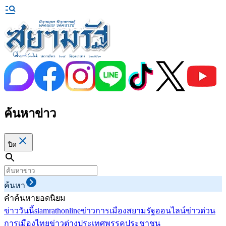
ค้นหาข่าว
ปิด
ค้นหา
คำค้นหายอดนิยม
ข่าววันนี้
siamrathonline
ข่าวการเมือง
สยามรัฐออนไลน์
ข่าวด่วน
การเมืองไทย
ข่าวต่างประเทศ
พรรคประชาชน