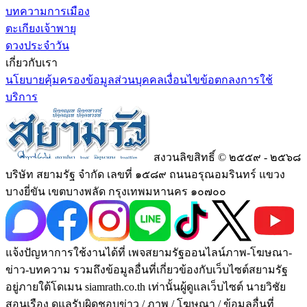
บทความการเมือง
ตะเกียงเจ้าพายุ
ดวงประจำวัน
เกี่ยวกับเรา
นโยบายคุ้มครองข้อมูลส่วนบุคคล
เงื่อนไขข้อตกลงการใช้
บริการ
สงวนลิขสิทธิ์ © ๒๕๕๙ - ๒๕๖๘
บริษัท สยามรัฐ จำกัด เลขที่ ๑๕๘๙ ถนนอรุณอมรินทร์ แขวง
บางยี่ขัน เขตบางพลัด กรุงเทพมหานคร ๑๐๗๐๐
แจ้งปัญหาการใช้งานได้ที่ เพจสยามรัฐออนไลน์ภาพ-โฆษณา-
ข่าว-บทความ รวมถึงข้อมูลอื่นที่เกี่ยวข้องกับเว็บไซต์สยามรัฐ
อยู่ภายใต้โดเมน siamrath.co.th เท่านั้น
ผู้ดูแลเว็บไซต์ นายวิชัย
สอนเรือง ดูแลรับผิดชอบข่าว / ภาพ / โฆษณา / ข้อมูลอื่นที่