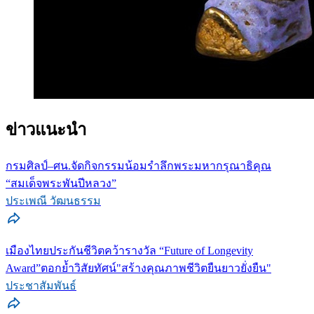
ข่าวแนะนำ
กรมศิลป์–ศน.จัดกิจกรรมน้อมรำลึกพระมหากรุณาธิคุณ
“สมเด็จพระพันปีหลวง”
ประเพณี วัฒนธรรม
เมืองไทยประกันชีวิตคว้ารางวัล “Future of Longevity
Award”ตอกย้ำวิสัยทัศน์"สร้างคุณภาพชีวิตยืนยาวยั่งยืน"
ประชาสัมพันธ์