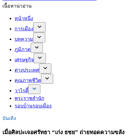
เนื้อหาน่าอ่าน
หน้าหนึ่ง
การเมือง
บทความ
ภูมิภาค
เศรษฐกิจ
ต่างประเทศ
คุณภาพชีวิต
วาไรตี้
พระราชสำนัก
รอบบ้านรอบเมือง
บันเทิง
เมื่อศิลปะเจอศรัทธา “เก่ง ธชย” ถ่ายทอดความขลัง