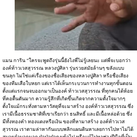
แมน การิน “ใครจะพูดถึงรุ่นนี้ยังไงพี่ไม่รู้เลยนะ แต่พี่จะบอกว่า
องค์ท้าวเวสสุวรรณ หลวงปู่ศิลา รุ่นรวยสมัยล้านๆ ขลังแบบ
ขนลุก ไม่ใช่แค่เรื่องของชื่อเสียงของหลวงปู่ศิลา หรือชื่อเสียง
ของทีมเสือใบหยก แต่เราได้เห็นกระบวนการทำงานทุกขั้นตอน
ตั้งแต่แรกจนจบออกมาเป็นองค์ ท้าวเวสสุวรรณ ที่ทุกคนได้ห้อย
ที่คอตื้นตันมาก ความรู้สึกที่เกิดขึ้นเกิดจากความตั้งใจมากๆ
ตั้งใจแม้กระทั่งตามหาวัสดุที่จะมาสร้าง องค์ท้าวเวสสุวรรณ ซึ่ง
เรามีเนื้อธรรมชาติที่เขาเรียกว่า ธนสิทธิ์ และมีเนื้อหล่อด้วย ซึ่ง
มีทั้งทองคำ ทองแดงหรือเงิน ของที่หามาสร้าง องค์ท้าวเวส
สุวรรณ เราตามล่าหากันแบบพลิกแผนดินหาเลยการไปหาไม่ได้
สบายลำบากมาก ฝ่าป่าฝ่าดงเข้าไป หรือแม้ไปหาช่างฝีมือที่เป็น