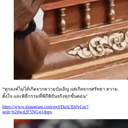
“ทุกองค์ไม่ได้เกิดจากความบังเอิญ แต่เกิดจากศรัทธา ความ
ตั้งใจ และพิธีกรรมที่พิถีพิถันจริงทุกขั้นตอน”
https://www.instagram.com/reel/DaJz3I4JvGq/?
igsh=b2dwd2F5NGg1dnps