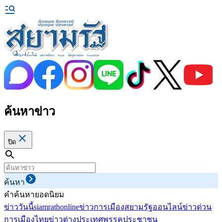
ค้นหาข่าว
ปิด
ค้นหา
คำค้นหายอดนิยม
ข่าววันนี้
siamrathonline
ข่าวการเมือง
สยามรัฐออนไลน์
ข่าวด่วน
การเมืองไทย
ข่าวต่างประเทศ
พรรคประชาชน