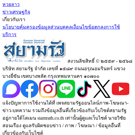
หวยลาว
ข่าวเศรษฐกิจ
เกี่ยวกับเรา
นโยบายคุ้มครองข้อมูลส่วนบุคคล
เงื่อนไขข้อตกลงการใช้
บริการ
สงวนลิขสิทธิ์ © ๒๕๕๙ - ๒๕๖๘
บริษัท สยามรัฐ จำกัด เลขที่ ๑๕๘๙ ถนนอรุณอมรินทร์ แขวง
บางยี่ขัน เขตบางพลัด กรุงเทพมหานคร ๑๐๗๐๐
แจ้งปัญหาการใช้งานได้ที่ เพจสยามรัฐออนไลน์ภาพ-โฆษณา-
ข่าว-บทความ รวมถึงข้อมูลอื่นที่เกี่ยวข้องกับเว็บไซต์สยามรัฐ
อยู่ภายใต้โดเมน siamrath.co.th เท่านั้น
ผู้ดูแลเว็บไซต์ นายวิชัย
สอนเรือง ดูแลรับผิดชอบข่าว / ภาพ / โฆษณา / ข้อมูลอื่นที่
เกี่ยวข้องกับเว็บไซต์