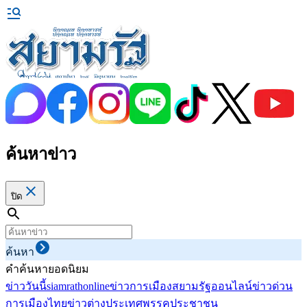
ค้นหาข่าว
ปิด
ค้นหา
คำค้นหายอดนิยม
ข่าววันนี้
siamrathonline
ข่าวการเมือง
สยามรัฐออนไลน์
ข่าวด่วน
การเมืองไทย
ข่าวต่างประเทศ
พรรคประชาชน