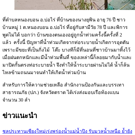
ที่ตำบลหนองบอน อ.บ่อไร่ ที่บ้านของนางยุพิน อายุ 76 ปี ชาว
บ้านหมู่ 1 ต.หนองบอน อ.บ่อไร่ ที่อยู่กับสามีวัย 78 ปี และพิการ
พูดไม่ได้ บอกว่า บ้านของตนเองอยู่ถูกน้ำท่วมคร้้งนี้ครั้งที่ 2
แล้ว ครั้งนี้ ปัญหาที่น้ำท่วมเกิดจากท่อระบายน้ำเกิดการอุดตัน
เพราะมีขยะที่เป็นกิ่งไม้ โต๊ะ บางทีก็มีที่นอนที่ชาวบ้านมาทิ้งไว้
เมื่อฝนตกหนักและมีน้ำท่วมพื้นที่ ของเหล่านี้ก็ลอยมากับน้ำและ
มาปิดกั้นตรงท่อระบายน้ำ จึงทำให้น้ำระบายผ่านไม่ได้ น้ำก็ล้น
ไหลข้ามถนนมาจนทำให้เกิดน้ำท่วมบ้าน
สำหรับการให้ความช่วยเหลือ สำนักงานป้องกันและบรรเทา
สาธารณภัย (ปภ.) จังหวัดตราด ได้เร่งส่งมอบเรือท้องแบน
จำนวน 30 ลำ
ข่าวแนะนำ
ชลประทานเชียงใหม่เร่งพร่องน้ำแม่น้ำปิง รับมวลน้ำเหนือ ย้ำยัง