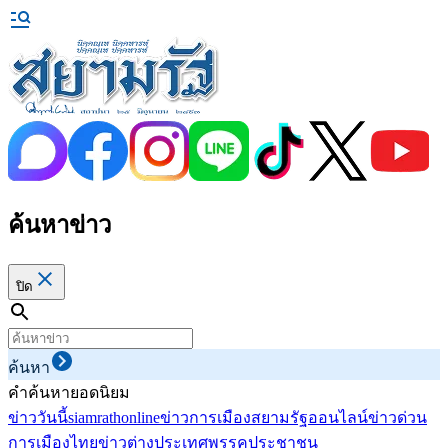
ค้นหาข่าว
ปิด
ค้นหา
คำค้นหายอดนิยม
ข่าววันนี้
siamrathonline
ข่าวการเมือง
สยามรัฐออนไลน์
ข่าวด่วน
การเมืองไทย
ข่าวต่างประเทศ
พรรคประชาชน