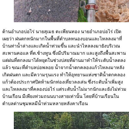
ด้านอำเภอบ่อไร่ นายสุเมธ ตะเพียนทอง นายอำเภอบ่อไร่ เปิด
เผยว่า ฝนตกหนักมากในพื้นที่ตำบลหนองบอนและไหลลงมาที่
บ้านท่าน้ำล่างและเกิดน้ำท่วมขึ้น และนำไหลลงมายังบริเวณ
สะพานคอแล ที่ต.ช้างทูน ซึ่งมีปริมาณมาก และสูงถึงพื้นสะพาน
แต่ฝนที่ตกลงมาได้หยุดในช่วงบ่สยที่ผ่านมาทำให้ระดับน้ำลดลง
แล้ว ขณะที่ตำบลบ่อพลอย น้ำจากน้ำตกคลองแก้วไหลงมาหลัง
เกิดฝนตก และมีความรุนแรง ทำให้อุทยานแห่งชาติน้ำตกคลอง
แก้วต้องประกาศปิดห้ามนักท่องเที่ยวลงเล่น ซึ่งระดับน้ำเพิ่มสูง
และไหลลงมาที่คลองบ่อไร่ แต่ระดับน้ำไม่มากนักและยังไม่ท่วม
บ้านเรือน มีเพียงท่วมถนนบางสายเท่านั้น โดยที่บ้านเรือนใน
ตำบลด่านชุมพลมีน้ำท่วมหลายหลังคาเรือน