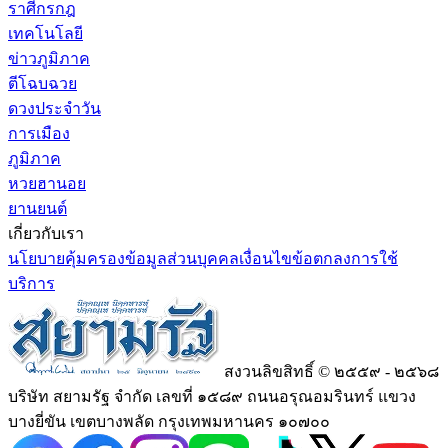
ราศีกรกฎ
เทคโนโลยี
ข่าวภูมิภาค
ตีโฉบฉวย
ดวงประจำวัน
การเมือง
ภูมิภาค
หวยฮานอย
ยานยนต์
เกี่ยวกับเรา
นโยบายคุ้มครองข้อมูลส่วนบุคคล
เงื่อนไขข้อตกลงการใช้
บริการ
สงวนลิขสิทธิ์ © ๒๕๕๙ - ๒๕๖๘
บริษัท สยามรัฐ จำกัด เลขที่ ๑๕๘๙ ถนนอรุณอมรินทร์ แขวง
บางยี่ขัน เขตบางพลัด กรุงเทพมหานคร ๑๐๗๐๐