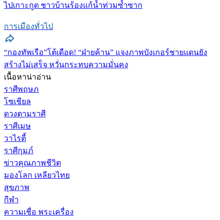
ไปเกาะกูด ชาวบ้านร้องแก้น้ำท่วมซ้ำซาก
การเมืองทั่วไป
“กองทัพเรือ”โต้เดือด! “ฝ่ายค้าน” แจงภาพบังเกอร์ชายแดนยัง
สร้างไม่เสร็จ หวั่นกระทบความมั่นคง
เนื้อหาน่าอ่าน
ราศีพฤษภ
โซเชียล
ดวงตามราศี
ราศีเมษ
วาไรตี้
ราศีกุมภ์
ข่าวคุณภาพชีวิต
มองโลก เหลียวไทย
สุขภาพ
กีฬา
ความเชื่อ พระเครื่อง