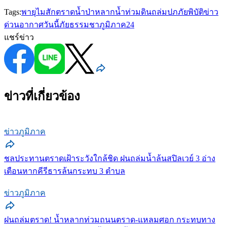
Tags:
พายุไมสัก
ตราด
น้ำป่าหลาก
น้ำท่วม
ดินถล่ม
ปภ
ภัยพิบัติ
ข่าว
ด่วน
อากาศวันนี้
ภัยธรรมชา
ภูมิภาค24
แชร์ข่าว
ข่าวที่เกี่ยวข้อง
ข่าวภูมิภาค
ชลประทานตราดเฝ้าระวังใกล้ชิด ฝนถล่มน้ำล้นสปิลเวย์ 3 อ่าง
เตือนหากคีรีธารล้นกระทบ 3 ตำบล
ข่าวภูมิภาค
ฝนถล่มตราด! น้ำหลากท่วมถนนตราด-แหลมศอก กระทบทาง