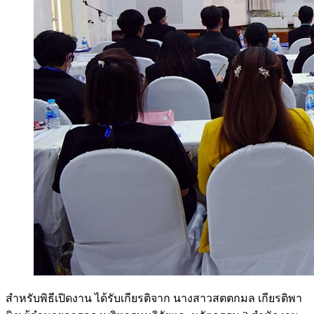
สำหรับพิธีเปิดงาน ได้รับเกียรติจาก นางสาวสตตกมล เกียรติพา