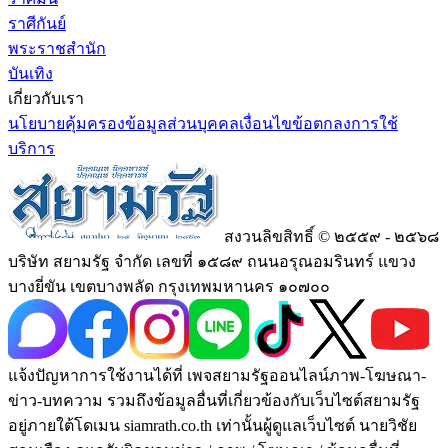
ราศีกันย์
พระราชสำนัก
บันเทิง
เกี่ยวกับเรา
นโยบายคุ้มครองข้อมูลส่วนบุคคล
เงื่อนไขข้อตกลงการใช้
บริการ
สงวนลิขสิทธิ์ © ๒๕๕๙ - ๒๕๖๘
บริษัท สยามรัฐ จำกัด เลขที่ ๑๕๘๙ ถนนอรุณอมรินทร์ แขวง
บางยี่ขัน เขตบางพลัด กรุงเทพมหานคร ๑๐๗๐๐
แจ้งปัญหาการใช้งานได้ที่ เพจสยามรัฐออนไลน์ภาพ-โฆษณา-
ข่าว-บทความ รวมถึงข้อมูลอื่นที่เกี่ยวข้องกับเว็บไซต์สยามรัฐ
อยู่ภายใต้โดเมน siamrath.co.th เท่านั้น
ผู้ดูแลเว็บไซต์ นายวิชัย