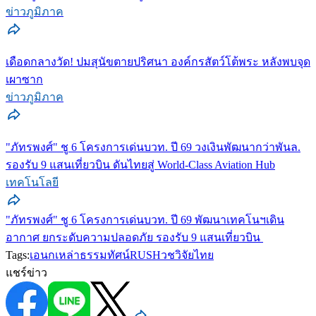
ข่าวภูมิภาค
เดือดกลางวัด! ปมสุนัขตายปริศนา องค์กรสัตว์โต้พระ หลังพบจุด
เผาซาก
ข่าวภูมิภาค
"ภัทรพงศ์" ชู 6 โครงการเด่นบวท. ปี 69 วงเงินพัฒนากว่าพันล.
รองรับ 9 แสนเที่ยวบิน ดันไทยสู่ World-Class Aviation Hub
เทคโนโลยี
"ภัทรพงศ์" ชู 6 โครงการเด่นบวท. ปี 69 พัฒนาเทคโนฯเดิน
อากาศ ยกระดับความปลอดภัย รองรับ 9 แสนเที่ยวบิน
Tags:
เอนกเหล่าธรรมทัศน์
RUSH
วช
วิจัยไทย
แชร์ข่าว