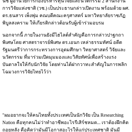
นิช ผู้อำนวยการกองบริหารทุนวิจัยและนวัตกรรม 2 สำนักงาน
การวิจัยแห่งชาติ (วช.) เป็นประธานกล่าวเปิดงาน พร้อมด้วย ผศ.
ดร.ธนสาร เพ็งพุ่ม คณบดีคณะครุศาสตร์ มหาวิทยาลัยราชภัฏ
พิบูลสงคราม ให้เกียรติกล่าวต้อนรับผู้เข้าร่วมอบรม
นอกจากนี้ ภายในงานยังมีไฮไลต์สำคัญคือการกล่าวปาฐกถา
พิเศษโดย ศาสตราจารย์พิเศษ ดร.เอนก เหล่าธรรมทัศน์ อดีต
รัฐมนตรีว่าการกระทรวงการอุดมศึกษา วิทยาศาสตร์ วิจัยและ
นวัตกรรม ที่มาร่วมเปิดมุมมองและวิสัยทัศน์เพื่อสร้างแรง
บันดาลใจให้กับนักวิจัย โดยท่านได้ฝากวาทะสำคัญในการพลิก
โฉมวงการวิจัยไทยไว้ว่า
"ผมอยากจะให้คนไทยทั้งประเทศเป็นนักวิจัย เป็น Researching
Nation คือทุกคนไม่ว่าทำอาชีพอะไรรีเสิร์ชหมด... เราต้องฝึกคิด
ถอยหลัง คือคิดว่ามันมีโอกาสอะไรให้แก่ประเทศชาติ มันมี