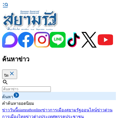
ค้นหาข่าว
ปิด
ค้นหา
คำค้นหายอดนิยม
ข่าววันนี้
siamrathonline
ข่าวการเมือง
สยามรัฐออนไลน์
ข่าวด่วน
การเมืองไทย
ข่าวต่างประเทศ
พรรคประชาชน