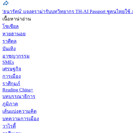
'ธนารัตน์' แจงดราม่ารับบทวิทยากร TH-AI Passport ชูคนไทยใช้
เนื้อหาน่าอ่าน
โซเชียล
หวยฮานอย
ราศีตุล
บันเทิง
อาชญากรรม
SMEs
เศรษฐกิจ
การเมือง
ราศีกุมภ์
Reading China+
บทบรรณาธิการ
ภูมิภาค
เส้นแบ่งความคิด
บทความการเมือง
วาไรตี้