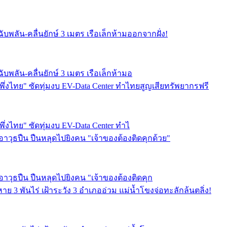
ับพลัน-คลื่นยักษ์ 3 เมตร เรือเล็กห้ามออกจากฝั่ง!
ับพลัน-คลื่นยักษ์ 3 เมตร เรือเล็กห้ามอ
ลกพึ่งไทย" ซัดทุ่มงบ EV-Data Center ทำไทยสูญเสียทรัพยากรฟรี
พึ่งไทย" ซัดทุ่มงบ EV-Data Center ทำไ
าวุธปืน ปืนหลุดไปยิงคน "เจ้าของต้องติดคุกด้วย"
าวุธปืน ปืนหลุดไปยิงคน "เจ้าของต้องติดคุก
 3 พันไร่ เฝ้าระวัง 3 อำเภออ่วม แม่น้ำโขงจ่อทะลักล้นตลิ่ง!