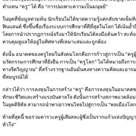
ทำแทน “ครู” ได้ คือ “การบ่มเพาะความเป็นมนุษย์”
ในยุคที่ข้อมูลท่วมท้น นักเรียนไม่ได้ขาดความรู้แต่กลับขาดเข็มทิ
ฟินแลนด์ ซึ่งขึ้นชื่อเรื่องระบบการศึกษาที่ดีที่สุดในโลก ได้เ
โดยการนำปรากฏการณ์จริงมาให้นักเรียนได้ลงมือค้นคว้า สะท้อนแนวค
ควบคุมดูแลให้อยู่ในทิศทางที่เหมาะสมและถูกต้อง
ดังนั้น อนาคตของครูไทยในสังคมโลกคือการก้าวสู่การเป็น "ครูผู้
นวัตกรรมการศึกษาที่ยั่งยืน การเป็น “ครูโลก” ไม่ได้หมายถึงกา
ทางจิตวิญญาณ" ที่สร้างรากฐานอันมั่นคงทางความคิดและอารมณ์ให
ที่สมบูรณ์ได้
กล่าวได้ว่า การลงทุนในการสร้าง “ครู” คือการลงทุนในอนาคตของชา
ทักษะชีวิตและสร้างแรงบันดาลใจ ดังนั้นการสร้างสภาพแวดล้อมที่ส่
ในยุคดิจิทัล สามารถนำพาเยาวชนไทยไปสู่การเป็น “พลเมืองโลก” ท
ท้ายที่สุดนี้ ขอร่วมคารวะครูผู้เสียสละผู้ซึ่งเป็นรากแก้วแห่ง
หัวใจ"