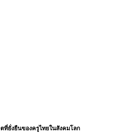
คตที่ยั่งยืนของครูไทยในสังคมโลก