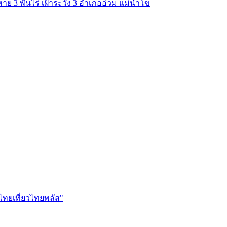
ย 3 พันไร่ เฝ้าระวัง 3 อำเภออ่วม แม่น้ำโข
ไทยเที่ยวไทยพลัส"