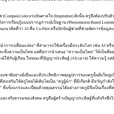
ศ (Compass) และแรงบันดาลใจ (Inspiration) ดังนั้น ครูจึงต้องปรับต
น้นย้ำถึงการเรียนรู้แบบปรากฏการณ์เป็นฐาน (Phenomenon-Based Le
ิดที่ว่า AI คือ Co-Pilot หรือนักบินผู้ช่วยที่ช่วยจัดการข้อมูลแล
นำการเปลี่ยนแปลง" ที่สามารถใช้เครื่องมือระดับโลก เช่น AI หรือ
รละทิ้งความเป็นไทย แต่คือการนำเสนอ “ความเป็นไทย” ให้เป็นที่ย
้กับผู้เรียน ในขณะที่ปัญญาประดิษฐ์ (AI) (อาจ) ให้ความรู้ แต่
ติอย่างยั่งยืนและมีประสิทธิภาพคุณูปการของครูนั้นยิ่งใหญ่เกินก
งเสริมให้ครูไทยได้เติบโตเป็น "ครูผู้นำ" ที่มีเกียรติ มีขวัญกำล
ี่แข็งแกร่งและเปี่ยมด้วยคุณธรรมได้อย่างภาคภูมิจึงเป็นเรื่องที
ปัญญาและจริยธรรมของสังคม ครูคือผู้สร้างปัญญาประดิษฐ์ที่แท้จริง