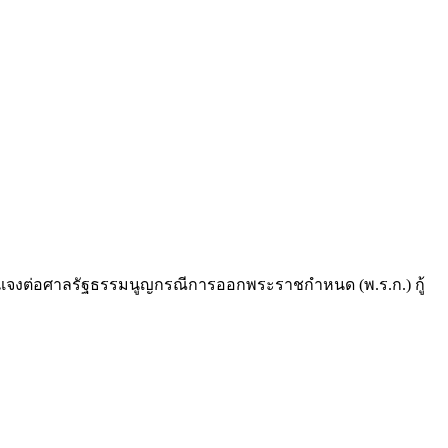
งชี้แจงต่อศาลรัฐธรรมนูญกรณีการออกพระราชกำหนด (พ.ร.ก.) กู้