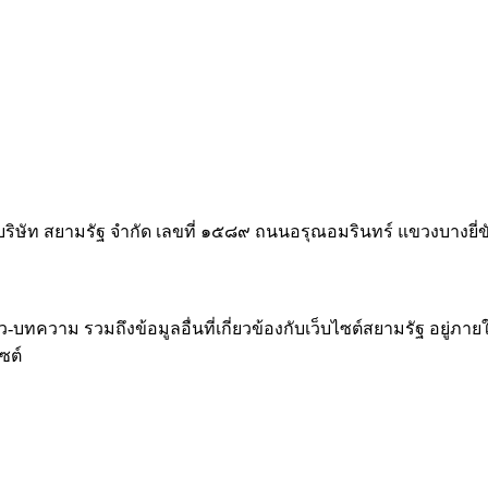
บริษัท สยามรัฐ จำกัด เลขที่ ๑๕๘๙ ถนนอรุณอมรินทร์ แขวงบางย
าม รวมถึงข้อมูลอื่นที่เกี่ยวข้องกับเว็บไซต์สยามรัฐ อยู่ภายใต้โ
ซต์