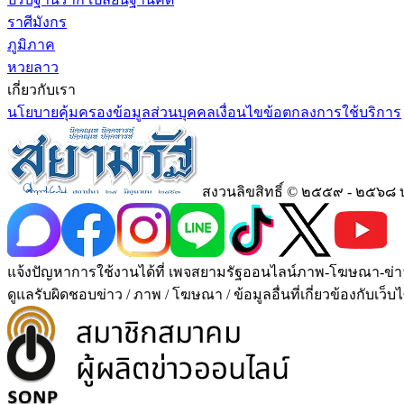
ราศีมังกร
ภูมิภาค
หวยลาว
เกี่ยวกับเรา
นโยบายคุ้มครองข้อมูลส่วนบุคคล
เงื่อนไขข้อตกลงการใช้บริการ
สงวนลิขสิทธิ์ © ๒๕๕๙ - ๒๕๖๘ 
แจ้งปัญหาการใช้งานได้ที่ เพจสยามรัฐออนไลน์ภาพ-โฆษณา-ข่าว-บทคว
ดูแลรับผิดชอบข่าว / ภาพ / โฆษณา / ข้อมูลอื่นที่เกี่ยวข้องกับเว็บไ