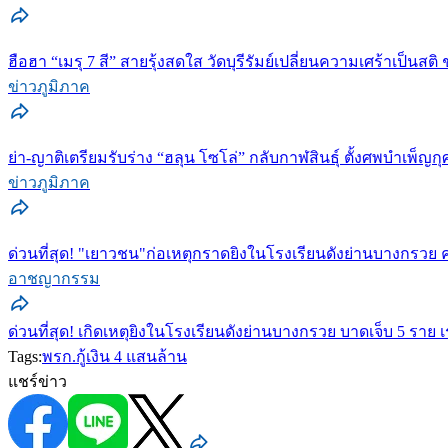
ฮือฮา “เมรุ 7 สี” สายรุ้งสดใส วัดบุรีรัมย์เปลี่ยนความเศร้าเป็นสติ
ข่าวภูมิภาค
ย่า-ญาติเตรียมรับร่าง “ฮลุน โซโล่” กลับกาฬสินธุ์ ตั้งศพบำเพ็ญก
ข่าวภูมิภาค
ด่วนที่สุด! "เยาวชน"ก่อเหตุกราดยิงในโรงเรียนดังย่านบางกรวย ครู
อาชญากรรม
ด่วนที่สุด! เกิดเหตุยิงในโรงเรียนดังย่านบางกรวย บาดเจ็บ 5 ราย เ
Tags:
พรก.กู้เงิน 4 แสนล้าน
แชร์ข่าว