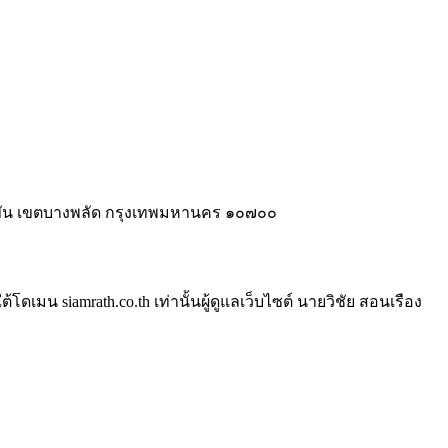
ี่ขัน เขตบางพลัด กรุงเทพมหานคร ๑๐๗๐๐
ดเมน siamrath.co.th เท่านั้น
ผู้ดูแลเว็บไซต์ นายวิชัย สอนเรือง