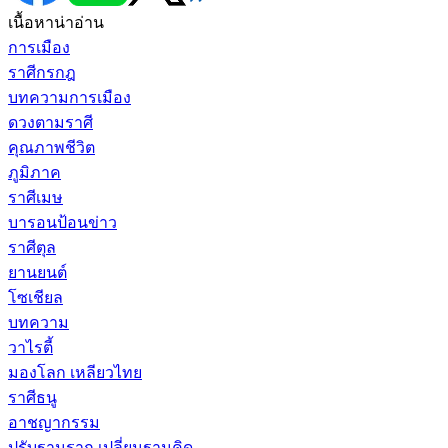
เนื้อหาน่าอ่าน
การเมือง
ราศีกรกฎ
บทความการเมือง
ดวงตามราศี
คุณภาพชีวิต
ภูมิภาค
ราศีเมษ
บารอนป้อนข่าว
ราศีตุล
ยานยนต์
โซเชียล
บทความ
วาไรตี้
มองโลก เหลียวไทย
ราศีธนู
อาชญากรรม
ปรับฐานราก เปลี่ยนฐานคิด