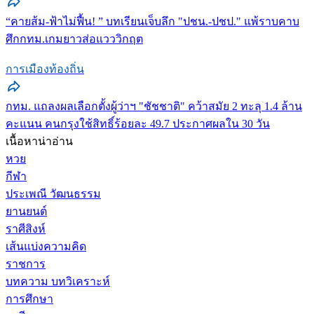
“คายส้ม-ฟ้าไม่ฟื้น! ” บทเรียนเจ็บลึก "ปชน.-ปชป." แพ้ราบคาบ
ศึกกทม.เกมยาวส่อแวววิกฤต
การเมืองท้องถิ่น
กทม. แถลงผลเลือกตั้งผู้ว่าฯ "ชัชชาติ" คว้าสมัย 2 ทะลุ 1.4 ล้าน
คะแนน คนกรุงใช้สิทธิ์ร้อยละ 49.7 ประกาศผลใน 30 วัน
เนื้อหาน่าอ่าน
หวย
กีฬา
ประเพณี วัฒนธรรม
ยานยนต์
ราศีสิงห์
เส้นแบ่งความคิด
ราชการ
บทความ บทวิเคราะห์
การศึกษา