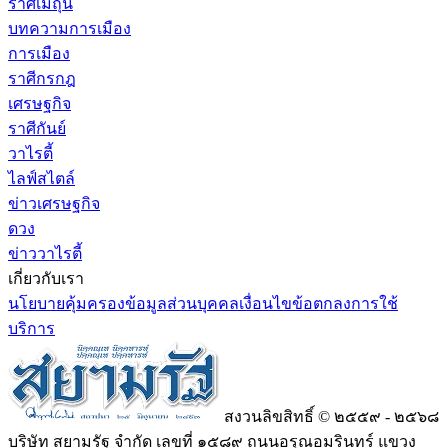
ราศีเมถุน
บทความการเมือง
การเมือง
ราศีกรกฎ
เศรษฐกิจ
ราศีกันย์
วาไรตี้
ไลฟ์สไตล์
ข่าวเศรษฐกิจ
ดวง
ข่าววาไรตี้
เกี่ยวกับเรา
นโยบายคุ้มครองข้อมูลส่วนบุคคล
เงื่อนไขข้อตกลงการใช้
บริการ
สงวนลิขสิทธิ์ © ๒๕๕๙ - ๒๕๖๘
บริษัท สยามรัฐ จำกัด เลขที่ ๑๕๘๙ ถนนอรุณอมรินทร์ แขวง