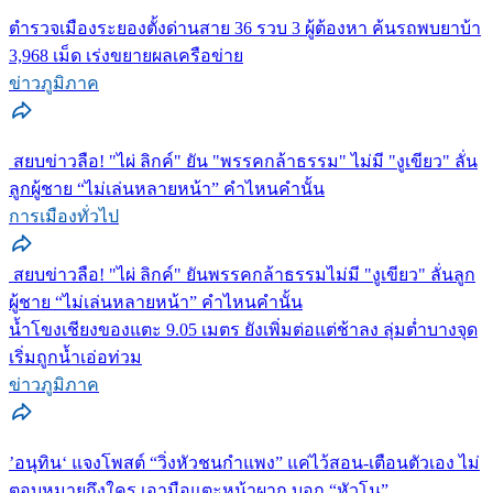
ตำรวจเมืองระยองตั้งด่านสาย 36 รวบ 3 ผู้ต้องหา ค้นรถพบยาบ้า
3,968 เม็ด เร่งขยายผลเครือข่าย
ข่าวภูมิภาค
สยบข่าวลือ! "ไผ่ ลิกค์" ยัน "พรรคกล้าธรรม" ไม่มี "งูเขียว" ลั่น
ลูกผู้ชาย “ไม่เล่นหลายหน้า” คำไหนคำนั้น
การเมืองทั่วไป
สยบข่าวลือ! "ไผ่ ลิกค์" ยันพรรคกล้าธรรมไม่มี "งูเขียว" ลั่นลูก
ผู้ชาย “ไม่เล่นหลายหน้า” คำไหนคำนั้น
น้ำโขงเชียงของแตะ 9.05 เมตร ยังเพิ่มต่อแต่ช้าลง ลุ่มต่ำบางจุด
เริ่มถูกน้ำเอ่อท่วม
ข่าวภูมิภาค
’อนุทิน‘ แจงโพสต์ “วิ่งหัวชนกำแพง” แค่ไว้สอน-เตือนตัวเอง ไม่
ตอบหมายถึงใคร เอามือแตะหน้าผาก บอก “หัวโน”