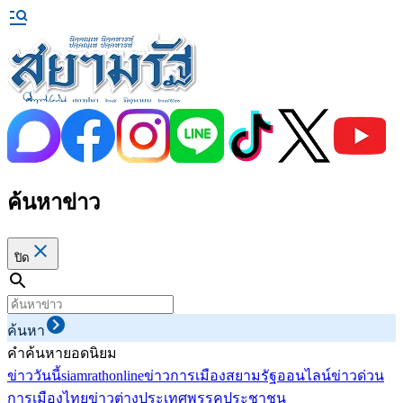
ค้นหาข่าว
ปิด
ค้นหา
คำค้นหายอดนิยม
ข่าววันนี้
siamrathonline
ข่าวการเมือง
สยามรัฐออนไลน์
ข่าวด่วน
การเมืองไทย
ข่าวต่างประเทศ
พรรคประชาชน