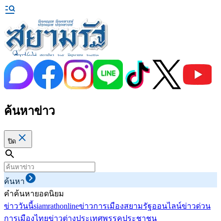
ค้นหาข่าว
ปิด
ค้นหา
คำค้นหายอดนิยม
ข่าววันนี้
siamrathonline
ข่าวการเมือง
สยามรัฐออนไลน์
ข่าวด่วน
การเมืองไทย
ข่าวต่างประเทศ
พรรคประชาชน