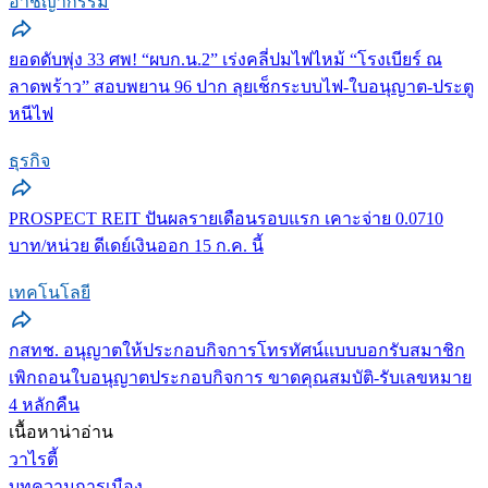
อาชญากรรม
ยอดดับพุ่ง 33 ศพ! “ผบก.น.2” เร่งคลี่ปมไฟไหม้ “โรงเบียร์ ณ
ลาดพร้าว” สอบพยาน 96 ปาก ลุยเช็กระบบไฟ-ใบอนุญาต-ประตู
หนีไฟ
ธุรกิจ
PROSPECT REIT ปันผลรายเดือนรอบแรก เคาะจ่าย 0.0710
บาท/หน่วย ดีเดย์เงินออก 15 ก.ค. นี้
เทคโนโลยี
กสทช. อนุญาตให้ประกอบกิจการโทรทัศน์แบบบอกรับสมาชิก
เพิกถอนใบอนุญาตประกอบกิจการ ขาดคุณสมบัติ-รับเลขหมาย
4 หลักคืน
เนื้อหาน่าอ่าน
วาไรตี้
บทความการเมือง