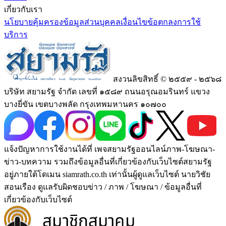
เกี่ยวกับเรา
นโยบายคุ้มครองข้อมูลส่วนบุคคล
เงื่อนไขข้อตกลงการใช้
บริการ
สงวนลิขสิทธิ์ © ๒๕๕๙ - ๒๕๖๘
บริษัท สยามรัฐ จำกัด เลขที่ ๑๕๘๙ ถนนอรุณอมรินทร์ แขวง
บางยี่ขัน เขตบางพลัด กรุงเทพมหานคร ๑๐๗๐๐
แจ้งปัญหาการใช้งานได้ที่ เพจสยามรัฐออนไลน์ภาพ-โฆษณา-
ข่าว-บทความ รวมถึงข้อมูลอื่นที่เกี่ยวข้องกับเว็บไซต์สยามรัฐ
อยู่ภายใต้โดเมน siamrath.co.th เท่านั้น
ผู้ดูแลเว็บไซต์ นายวิชัย
สอนเรือง ดูแลรับผิดชอบข่าว / ภาพ / โฆษณา / ข้อมูลอื่นที่
เกี่ยวข้องกับเว็บไซต์