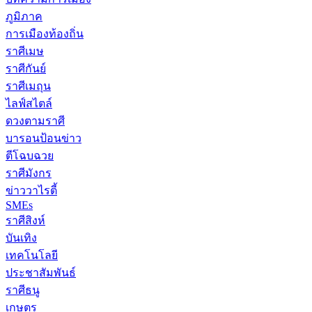
ภูมิภาค
การเมืองท้องถิ่น
ราศีเมษ
ราศีกันย์
ราศีเมถุน
ไลฟ์สไตล์
ดวงตามราศี
บารอนป้อนข่าว
ตีโฉบฉวย
ราศีมังกร
ข่าววาไรตี้
SMEs
ราศีสิงห์
บันเทิง
เทคโนโลยี
ประชาสัมพันธ์
ราศีธนู
เกษตร