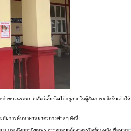
ะจำขบวนรถพบว่าสัตว์เลี้ยงไม่ได้อยู่ภายในตู้สัมภาระ จึงรีบแจ้งใ
ดับการค้นหาผ่านมาตรการต่าง ๆ ดังนี้:
ถานีละแมจนถึงสถานีชุมพร ตรวจสอบกล้องวงจรปิดย้อนหลังเพื่อหาเ