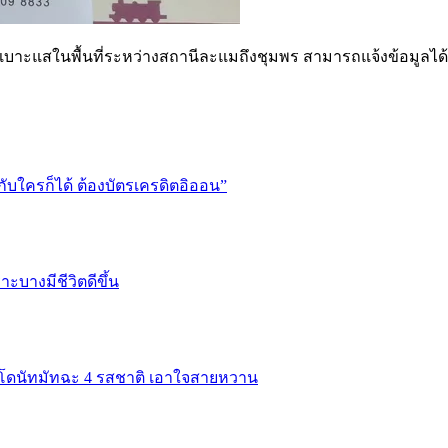
บาะแสในพื้นที่ระหว่างสถานีละแมถึงชุมพร สามารถแจ้งข้อมูลได้ที่ศ
ับใครก็ได้ ต้องบัตรเครดิตอิออน”
ราะบางมีชีวิตดีขึ้น
สิร์ฟโดนัทมัทฉะ 4 รสชาติ เอาใจสายหวาน