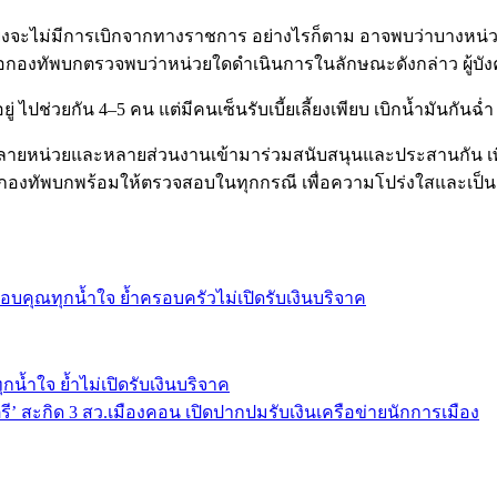
ี้ยงจะไม่มีการเบิกจากทางราชการ อย่างไรก็ตาม อาจพบว่าบางหน่วย
 เมื่อกองทัพบกตรวจพบว่าหน่วยใดดำเนินการในลักษณะดังกล่าว ผู้บั
่ ไปช่วยกัน 4–5 คน แต่มีคนเซ็นรับเบี้ยเลี้ยงเพียบ เบิกน้ำมันกันฉ่ำ
หลายหน่วยและหลายส่วนงานเข้ามาร่วมสนับสนุนและประสานกัน เพื
าร กองทัพบกพร้อมให้ตรวจสอบในทุกกรณี เพื่อความโปร่งใสและเป็น
บคุณทุกน้ำใจ ย้ำครอบครัวไม่เปิดรับเงินบริจาค
น้ำใจ ย้ำไม่เปิดรับเงินบริจาค
 สะกิด 3 สว.เมืองคอน เปิดปากปมรับเงินเครือข่ายนักการเมือง