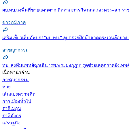
ผบ.ทบ.ลงพื้นที่ชายแดนตาก ติดตามภารกิจ กกล.นเรศวร–ฉก.ราช
ข่าวภูมิภาค
เสริมเขี้ยวเล็บทัพบก! “ผบ.ทบ.” ลุยตรวจฝึกม้าลาดตระเวนล้อยาง
อาชญากรรม
ทบ. ส่งทีมแพทย์ฉุกเฉิน ‘รพ.พระมงกุฎฯ’ รุดช่วยเหตุกราดยิงเทพศิร
เนื้อหาน่าอ่าน
อาชญากรรม
หวย
เส้นแบ่งความคิด
การเมืองทั่วไป
ราศีเมถุน
ราศีมังกร
เศรษฐกิจ