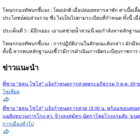
โฆษกกองทัพบกชี้แจง : โดยปกติ เมื่อปล่อยทหารลาพัก ค่าเบี้ยเล
ประโยชน์ต่อส่วนรวม ซึ่ง ไม่เป็นไปตามระเบียบที่กำหนด ทั้งนี้
ประเด็นที่ 5 : มีอีกเยอะ เอาแค่ช่วยน้ำท่วมนี่ ผมกำลังหาหลักฐานอยู
โฆษกกองทัพบกชี้แจง : การปฏิบัติงานในลักษณะดังกล่าว มักมี
ทั้งนี้ หากพบหลักฐานบ่งชี้ว่ามีการดำเนินการผิดระเบียบราชก
ข่าวแนะนำ
พี่ชาย “ฮลุน โซโล่” แจ้งกำหนดการสวดพระอภิธรรม 9 ส.ค. 69 ขอ
โซเชียล
พี่ชาย “ฮลุน โซโล่” แจ้งกำหนดการสวด 18.00 น. พร้อมขอบคุณทุก
แฉยับขบวนการโกง สว. จ้างลงสมัคร-นัดกาโพยโรงแรมดัง ‘มนตรี’
การเมืองทั่วไป