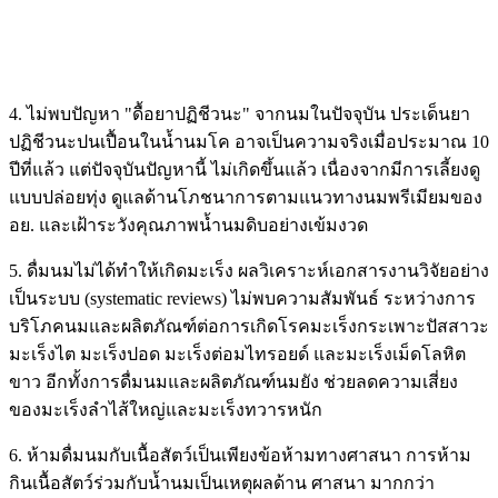
4. ไม่พบปัญหา "ดื้อยาปฏิชีวนะ" จากนมในปัจจุบัน ประเด็นยา
ปฏิชีวนะปนเปื้อนในน้ำนมโค อาจเป็นความจริงเมื่อประมาณ 10
ปีที่แล้ว แต่ปัจจุบันปัญหานี้ ไม่เกิดขึ้นแล้ว เนื่องจากมีการเลี้ยงดู
แบบปล่อยทุ่ง ดูแลด้านโภชนาการตามแนวทางนมพรีเมียมของ
อย. และเฝ้าระวังคุณภาพน้ำนมดิบอย่างเข้มงวด
5. ดื่มนมไม่ได้ทำให้เกิดมะเร็ง ผลวิเคราะห์เอกสารงานวิจัยอย่าง
เป็นระบบ (systematic reviews) ไม่พบความสัมพันธ์ ระหว่างการ
บริโภคนมและผลิตภัณฑ์ต่อการเกิดโรคมะเร็งกระเพาะปัสสาวะ
มะเร็งไต มะเร็งปอด มะเร็งต่อมไทรอยด์ และมะเร็งเม็ดโลหิต
ขาว อีกทั้งการดื่มนมและผลิตภัณฑ์นมยัง ช่วยลดความเสี่ยง
ของมะเร็งลำไส้ใหญ่และมะเร็งทวารหนัก
6. ห้ามดื่มนมกับเนื้อสัตว์เป็นเพียงข้อห้ามทางศาสนา การห้าม
กินเนื้อสัตว์ร่วมกับน้ำนมเป็นเหตุผลด้าน ศาสนา มากกว่า