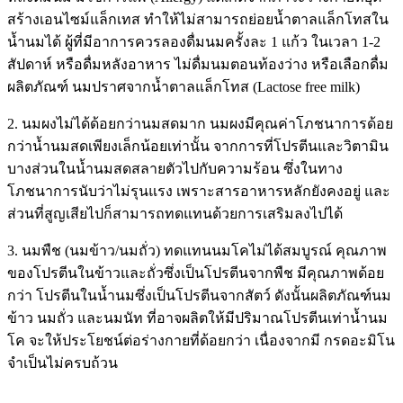
สร้างเอนไซม์แล็กเทส ทำให้ไม่สามารถย่อยน้ำตาลแล็กโทสใน
น้ำนมได้ ผู้ที่มีอาการควรลองดื่มนมครั้งละ 1 แก้ว ในเวลา 1-2
สัปดาห์ หรือดื่มหลังอาหาร ไม่ดื่มนมตอนท้องว่าง หรือเลือกดื่ม
ผลิตภัณฑ์ นมปราศจากน้ำตาลแล็กโทส (Lactose free milk)
2. นมผงไม่ได้ด้อยกว่านมสดมาก นมผงมีคุณค่าโภชนาการด้อย
กว่าน้ำนมสดเพียงเล็กน้อยเท่านั้น จากการที่โปรตีนและวิตามิน
บางส่วนในน้ำนมสดสลายตัวไปกับความร้อน ซึ่งในทาง
โภชนาการนับว่าไม่รุนแรง เพราะสารอาหารหลักยังคงอยู่ และ
ส่วนที่สูญเสียไปก็สามารถทดแทนด้วยการเสริมลงไปได้
3. นมพืช (นมข้าว/นมถั่ว) ทดแทนนมโคไม่ได้สมบูรณ์ คุณภาพ
ของโปรตีนในข้าวและถั่วซึ่งเป็นโปรตีนจากพืช มีคุณภาพด้อย
กว่า โปรตีนในน้ำนมซึ่งเป็นโปรตีนจากสัตว์ ดังนั้นผลิตภัณฑ์นม
ข้าว นมถั่ว และนมนัท ที่อาจผลิตให้มีปริมาณโปรตีนเท่าน้ำนม
โค จะให้ประโยชน์ต่อร่างกายที่ด้อยกว่า เนื่องจากมี กรดอะมิโน
จำเป็นไม่ครบถ้วน