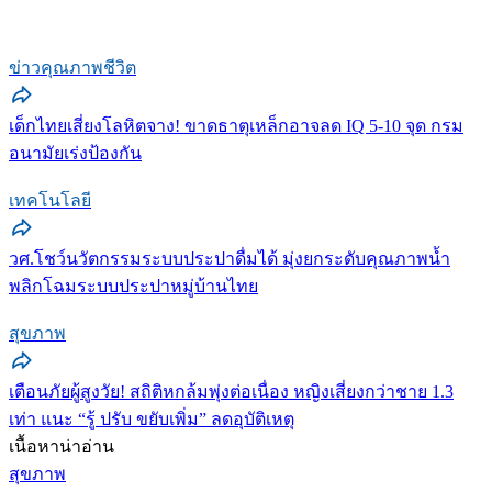
ข่าวคุณภาพชีวิต
เด็กไทยเสี่ยงโลหิตจาง! ขาดธาตุเหล็กอาจลด IQ 5-10 จุด กรม
อนามัยเร่งป้องกัน
เทคโนโลยี
วศ.โชว์นวัตกรรมระบบประปาดื่มได้ มุ่งยกระดับคุณภาพน้ำ
พลิกโฉมระบบประปาหมู่บ้านไทย
สุขภาพ
เตือนภัยผู้สูงวัย! สถิติหกล้มพุ่งต่อเนื่อง หญิงเสี่ยงกว่าชาย 1.3
เท่า แนะ “รู้ ปรับ ขยับเพิ่ม” ลดอุบัติเหตุ
เนื้อหาน่าอ่าน
สุขภาพ