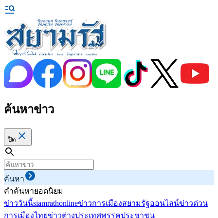
ค้นหาข่าว
ปิด
ค้นหา
คำค้นหายอดนิยม
ข่าววันนี้
siamrathonline
ข่าวการเมือง
สยามรัฐออนไลน์
ข่าวด่วน
การเมืองไทย
ข่าวต่างประเทศ
พรรคประชาชน