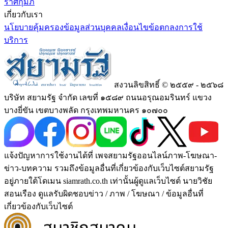
ราศีกุมภ์
เกี่ยวกับเรา
นโยบายคุ้มครองข้อมูลส่วนบุคคล
เงื่อนไขข้อตกลงการใช้
บริการ
สงวนลิขสิทธิ์ © ๒๕๕๙ - ๒๕๖๘
บริษัท สยามรัฐ จำกัด เลขที่ ๑๕๘๙ ถนนอรุณอมรินทร์ แขวง
บางยี่ขัน เขตบางพลัด กรุงเทพมหานคร ๑๐๗๐๐
แจ้งปัญหาการใช้งานได้ที่ เพจสยามรัฐออนไลน์ภาพ-โฆษณา-
ข่าว-บทความ รวมถึงข้อมูลอื่นที่เกี่ยวข้องกับเว็บไซต์สยามรัฐ
อยู่ภายใต้โดเมน siamrath.co.th เท่านั้น
ผู้ดูแลเว็บไซต์ นายวิชัย
สอนเรือง ดูแลรับผิดชอบข่าว / ภาพ / โฆษณา / ข้อมูลอื่นที่
เกี่ยวข้องกับเว็บไซต์