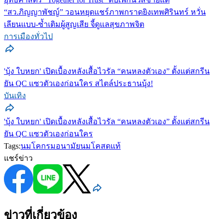
“สว.ภิญญาพัชญ์” วอนหยุดแชร์ภาพกราดยิงเทพศิรินทร์ หวั่น
เลียนแบบ-ซ้ำเติมผู้สูญเสีย จี้ดูแลสุขภาพจิต
การเมืองทั่วไป
'บุ้ง ใบหยก' เปิดเบื้องหลังเสื้อไวรัล “คนหลงตัวเอง” ตั้งแต่สกรีน
ยัน QC แซวตัวเองก่อนใคร สไตล์ประธานบุ้ง!
บันเทิง
'บุ้ง ใบหยก' เปิดเบื้องหลังเสื้อไวรัล “คนหลงตัวเอง” ตั้งแต่สกรีน
ยัน QC แซวตัวเองก่อนใคร
Tags:
นมโค
กรมอนามัย
นมโคสดแท้
แชร์ข่าว
ข่าวที่เกี่ยวข้อง