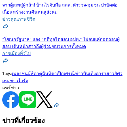
จากผู้เสพสู่ผู้กล้า! บ้านไร่จับมือ สสส. ตำรวจ-ชุมชน บำบัดต่อ
เนื่อง สร้างงานคืนคนสู่สังคม
ข่าวคุณภาพชีวิต
"โฆษกรัฐบาล" แจง "คดีทุจริตสอบ อปท." ไม่จบแค่ถอดถอนผู้
สอบ เดินหน้าสาวถึงผู้ร่วมขบวนการทั้งหมด
การเมืองทั่วไป
Tags:
เพลงชนม์ธิดา
ตู่นันทิดา
เป๊กเศรณี
ข่าวบันเทิง
ดาราสาว
อัศว
เหม
ข่าวไวรัล
แชร์ข่าว
ข่าวที่เกี่ยวข้อง