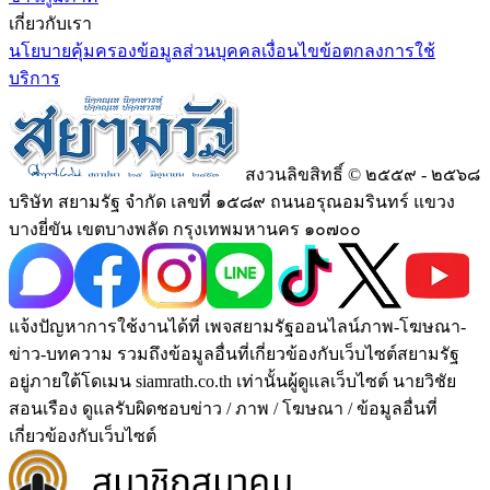
เกี่ยวกับเรา
นโยบายคุ้มครองข้อมูลส่วนบุคคล
เงื่อนไขข้อตกลงการใช้
บริการ
สงวนลิขสิทธิ์ © ๒๕๕๙ - ๒๕๖๘
บริษัท สยามรัฐ จำกัด เลขที่ ๑๕๘๙ ถนนอรุณอมรินทร์ แขวง
บางยี่ขัน เขตบางพลัด กรุงเทพมหานคร ๑๐๗๐๐
แจ้งปัญหาการใช้งานได้ที่ เพจสยามรัฐออนไลน์ภาพ-โฆษณา-
ข่าว-บทความ รวมถึงข้อมูลอื่นที่เกี่ยวข้องกับเว็บไซต์สยามรัฐ
อยู่ภายใต้โดเมน siamrath.co.th เท่านั้น
ผู้ดูแลเว็บไซต์ นายวิชัย
สอนเรือง ดูแลรับผิดชอบข่าว / ภาพ / โฆษณา / ข้อมูลอื่นที่
เกี่ยวข้องกับเว็บไซต์