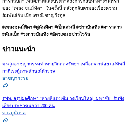
การกลับมาโพสต์ภาพและประกาศถึงการกลับมาทำงานที่รัก
ของ "เพลง ชนม์ทิดา" ในครั้งนี้ หลังถูกจับตามองเรื่องความ
สัมพันธ์กับ เป๊ก เศรณี ชาญวีรกูล
#เพลงชนม์ทิดา #ตู่นันทิดา #เป๊กเศรณี #ข่าวบันเทิง #ดาราสาว
#คัมแบ็ก #วงการบันเทิง #อัศวเหม #ข่าวไวรัล
ข่าวแนะนำ
มรสุมอาชญากรรมท้าทายวิกฤตศรัทธา เหลือเวลาน้อย แม่ทัพสี
กากีเร่งกู้ภาพลักษณ์ตำรวจ
อาชญากรรม
รฟท. สรุปผลศึกษา “สายสีแดงเข้ม วงเวียนใหญ่–มหาชัย” รับฟัง
เสียงประชาชนกว่า 200 คน
ข่าวภูมิภาค