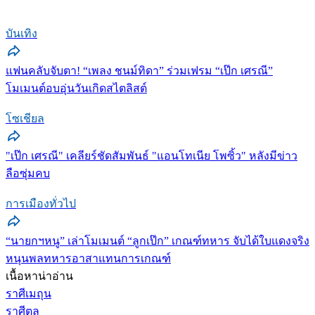
บันเทิง
แฟนคลับจับตา! “เพลง ชนม์ทิดา” ร่วมเฟรม “เป๊ก เศรณี”
โมเมนต์อบอุ่นวันเกิดสไตลิสต์
โซเชียล
"เป๊ก เศรณี" เคลียร์ชัดสัมพันธ์ "แอนโทเนีย โพซิ้ว" หลังมีข่าว
ลือซุ่มคบ
การเมืองทั่วไป
“นายกฯหนู” เล่าโมเมนต์ “ลูกเป๊ก” เกณฑ์ทหาร จับได้ใบแดงจริง
หนุนพลทหารอาสาแทนการเกณฑ์
เนื้อหาน่าอ่าน
ราศีเมถุน
ราศีตุล