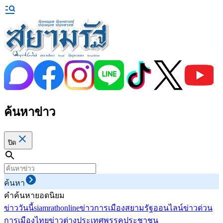
ค้นหาข่าว
ปิด
ค้นหา
คำค้นหายอดนิยม
ข่าววันนี้
siamrathonline
ข่าวการเมือง
สยามรัฐออนไลน์
ข่าวด่วน
การเมืองไทย
ข่าวต่างประเทศ
พรรคประชาชน