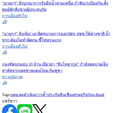
“นายกฯ” สั่งบูรณาการรับมือน้ำท่วมเหนือ กำชับเร่งป้องกัน-ตั้ง
ศูนย์พักพิงช่วยผู้ประสบภัย
การเมืองทั่วไป
“นายกฯ” สั่งเข้ม! เอาผิดขบวนการออกบัตร ปชช.ให้ต่างชาติ ย้ำ
ขรก.ต้องไม่ทำผิดกม.ชี้โทษรุนแรง
การเมืองทั่วไป
กองทัพบกมอบ 10 ล้าน เยียวยา “สิบโทฐากูล” กำลังพลบาดเจ็บ
สาหัสจากเหตุชายแดนไทย-กัมพูชา
ข่าวภูมิภาค
Tags:
บสย.
ผลดำเนินการ
ค้ำประกันสินเชื่อ
เศรษฐกิจ
Non-Bank
แชร์ข่าว