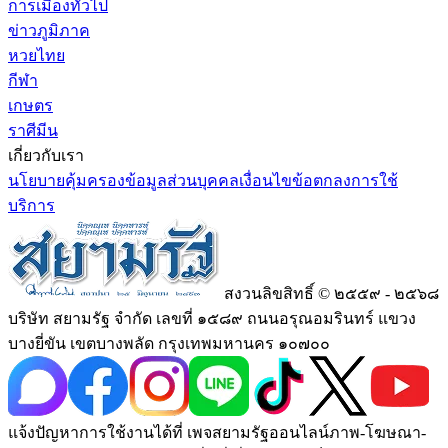
การเมืองทั่วไป
ข่าวภูมิภาค
หวยไทย
กีฬา
เกษตร
ราศีมีน
เกี่ยวกับเรา
นโยบายคุ้มครองข้อมูลส่วนบุคคล
เงื่อนไขข้อตกลงการใช้
บริการ
สงวนลิขสิทธิ์ © ๒๕๕๙ - ๒๕๖๘
บริษัท สยามรัฐ จำกัด เลขที่ ๑๕๘๙ ถนนอรุณอมรินทร์ แขวง
บางยี่ขัน เขตบางพลัด กรุงเทพมหานคร ๑๐๗๐๐
แจ้งปัญหาการใช้งานได้ที่ เพจสยามรัฐออนไลน์ภาพ-โฆษณา-