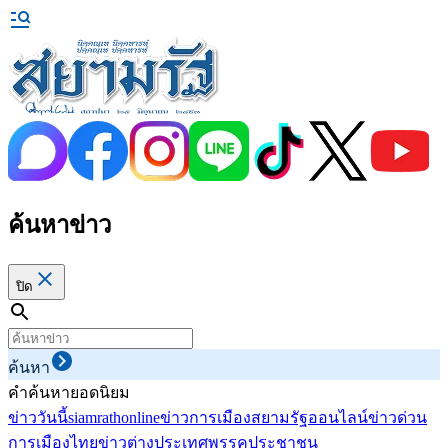
ค้นหาข่าว
ปิด
ค้นหา
คำค้นหายอดนิยม
ข่าววันนี้
siamrathonline
ข่าวการเมือง
สยามรัฐออนไลน์
ข่าวด่วน
การเมืองไทย
ข่าวต่างประเทศ
พรรคประชาชน