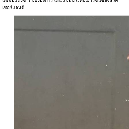
แชมป์แห่งชาติของฮังการี และแชมป์ระดับเยาวชนของสวิต
เซอร์แลนด์