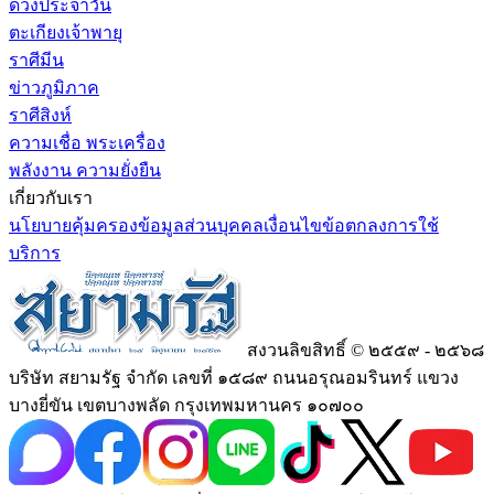
ดวงประจำวัน
ตะเกียงเจ้าพายุ
ราศีมีน
ข่าวภูมิภาค
ราศีสิงห์
ความเชื่อ พระเครื่อง
พลังงาน ความยั่งยืน
เกี่ยวกับเรา
นโยบายคุ้มครองข้อมูลส่วนบุคคล
เงื่อนไขข้อตกลงการใช้
บริการ
สงวนลิขสิทธิ์ © ๒๕๕๙ - ๒๕๖๘
บริษัท สยามรัฐ จำกัด เลขที่ ๑๕๘๙ ถนนอรุณอมรินทร์ แขวง
บางยี่ขัน เขตบางพลัด กรุงเทพมหานคร ๑๐๗๐๐