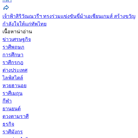
เจ้าฟ้าสิริวัณณวรีฯ ทรงร่วมแข่งขันขี่ม้าเอเชียนเกมส์ สร้างขวัญ
กำลังใจให้แก่ทัพไทย
เนื้อหาน่าอ่าน
ข่าวเศรษฐกิจ
ราศีพฤษภ
การศึกษา
ราศีกรกฎ
ต่างประเทศ
ไลฟ์สไตล์
หวยฮานอย
ราศีเมถุน
กีฬา
ยานยนต์
ดวงตามราศี
ธุรกิจ
ราศีมังกร