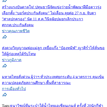
สร้างแรงบันดาลใจ! ปทุมธานีจัดแข่งว่ายน้ำพัฒนาฝีมือดาวรุ่ง
เลือกตั้ง “บอร์ดประกันสังคม” ไม่เลื่อน ลุยต่อ 27 ก.ย. จับตา
”ศาลปกครอง” นัด 11 ส.ค.วินิจฉัยปมยกเลิกประกา
ศกกต.ประกันสังคม
ข่าวคุณภาพชีวิต
ส่งดวงวิญญาณพ่อแม่ลูก เหยื่อแก๊ง “ป๋องทมิฬ” ญาติร่ำไห้ลั่นขอ
ให้ผู้ก่อเหตุได้รับโทษ
ข่าวภูมิภาค
มหาดไทยสั่งด่วน ผู้ว่าฯ ทั่วประเทศยกระดับ 4 มาตรการ คุมเข้ม
ความปลอดภัยสถานศึกษา-พื้นที่สาธารณะ
การเมืองทั่วไป
Tags:
ธนาวิชญ์
ทีมระบำใต้น้ำไทย
เอเชียนเกมส์ ครั้งที่ 20
นักกีฬา