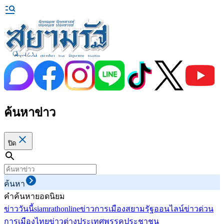
ค้นหาข่าว
ปิด
ค้นหา
คำค้นหายอดนิยม
ข่าววันนี้
siamrathonline
ข่าวการเมือง
สยามรัฐออนไลน์
ข่าวด่วน
การเมืองไทย
ข่าวต่างประเทศ
พรรคประชาชน