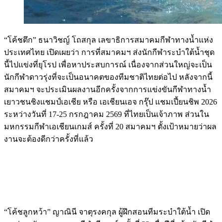
“โค้ชตึก” ธนาวิชญ์ โถสกุล เลขาธิการสมาคมกีฬาทางน้ำแห่ง
ประเทศไทย เปิดเผยว่า การที่สมาคมฯ ส่งนักกีฬาระบำใต้น้ำชุด
นี้ไปแข่งที่ยุโรป เพื่อหาประสบการณ์ เนื่องจากส่วนใหญ่จะเป็น
นักกีฬาดาวรุ่งที่จะเป็นอนาคตของทีมชาติไทยต่อไป หลังจากนี้
สมาคมฯ จะประเมินผลงานอีกครั้งจากการแข่งขันกีฬาทางน้ำ
เยาวชนชิงแชมป์เอเชีย หรือ เอเชียนเอจ กรุ๊ป แชมเปี้ยนชิพ 2026
ระหว่างวันที่ 17-25 กรกฎาคม 2569 ที่ไทยเป็นเจ้าภาพ ส่วนใน
มหกรรมกีฬาเอเชียนเกมส์ ครั้งที่ 20 สมาคมฯ ตั้งเป้าหมายว่าผล
งานจะต้องดีกว่าครั้งที่แล้ว
“โค้ชลูกหว้า” ญาณินี จาตุรงคกุล ผู้ฝึกสอนทีมระบำใต้น้ำ เปิด