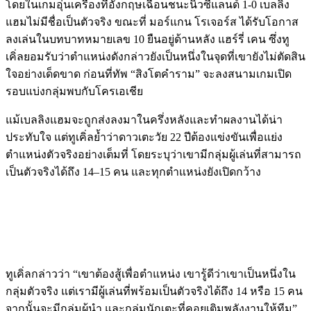
โดยในเกมอุ่นเครื่องที่อังกฤษเฉือนชนะนิวซีแลนด์ 1-0 เบลลิง
แฮมไม่มีชื่อเป็นตัวจริง ขณะที่ มอร์แกน โรเจอร์ส ได้รับโอกาส
ลงเล่นในบทบาทหมายเลข 10 ยืนอยู่ด้านหลัง แฮร์รี่ เคน ซึ่งทู
เคิ่ลยอมรับว่าตำแหน่งดังกล่าวยังเป็นหนึ่งในจุดที่เขายังไม่ตัดสิน
ใจอย่างเด็ดขาด ก่อนที่ทัพ “สิงโตคำราม” จะลงสนามเกมเปิด
รอบแบ่งกลุ่มพบกับโครเอเชีย
แม้เบลลิงแฮมจะถูกส่งลงมาในครึ่งหลังและทำผลงานได้น่า
ประทับใจ แต่ทูเคิ่ลย้ำว่าดาวเตะวัย 22 ปีต้องแข่งขันเพื่อแย่ง
ตำแหน่งตัวจริงอย่างเต็มที่ โดยระบุว่าเขามีกลุ่มผู้เล่นที่สามารถ
เป็นตัวจริงได้ถึง 14–15 คน และทุกตำแหน่งยังเปิดกว้าง
ทูเคิ่ลกล่าวว่า “เขาต้องสู้เพื่อตำแหน่ง เขารู้ดีว่าเขาเป็นหนึ่งใน
กลุ่มตัวจริง แต่เรามีผู้เล่นที่พร้อมเป็นตัวจริงได้ถึง 14 หรือ 15 คน
จากนั้นจะมีกลุ่มผู้นำ และกลุ่มนักเตะที่คอยเติมพลังงานให้ทีม”