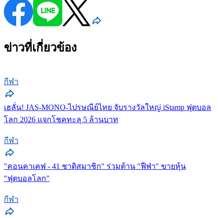
ข่าวที่เกี่ยวข้อง
กีฬา
เฮลั่น! JAS-MONO-ไปรษณีย์ไทย จับรางวัลใหญ่ iStamp ฟุตบอล
โลก 2026 แจกโชคทะลุ 5 ล้านบาท
กีฬา
"คอนคาเคฟ - 41 ชาติสมาชิก" ร่วมต้าน "ฟีฟ่า" ขายหุ้น
"ฟุตบอลโลก"
กีฬา