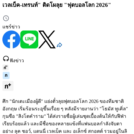
เวลเบ็ค-เทรนท์" ติดโผลุย "ฟุตบอลโลก 2026"
แชร์ข่าว
ฟังข่าว
ศึก "นักเตะเมืองผู้ดี" แย่งตั๋วลุยฟุตบอลโลก 2026 ของทีมชาติ
อังกฤษ เริ่มร้อนระอุขึ้นเรื่อย ๆ หลังมีรายงานว่า "โธมัส ทูเคิ่ล"
กุนซือ "สิงโตคำราม" ได้ส่งรายชื่อผู้เล่นชุดเบื้องต้นให้กับฟีฟ่า
เรียบร้อยแล้ว และมีชื่อของหลายแข้งที่แฟนบอลกำลังจับตา
อย่าง ลุค ชอว์, แดนนี่ เวลเบ็ค และ อเล็กซ์ สกอตต์ รวมอยู่ในลิ