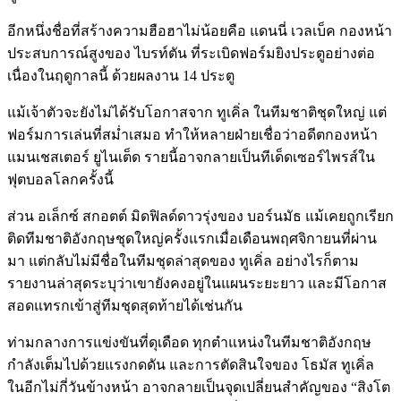
อีกหนึ่งชื่อที่สร้างความฮือฮาไม่น้อยคือ แดนนี่ เวลเบ็ค กองหน้า
ประสบการณ์สูงของ ไบรท์ตัน ที่ระเบิดฟอร์มยิงประตูอย่างต่อ
เนื่องในฤดูกาลนี้ ด้วยผลงาน 14 ประตู
แม้เจ้าตัวจะยังไม่ได้รับโอกาสจาก ทูเคิ่ล ในทีมชาติชุดใหญ่ แต่
ฟอร์มการเล่นที่สม่ำเสมอ ทำให้หลายฝ่ายเชื่อว่าอดีตกองหน้า
แมนเชสเตอร์ ยูไนเต็ด รายนี้อาจกลายเป็นทีเด็ดเซอร์ไพรส์ใน
ฟุตบอลโลกครั้งนี้
ส่วน อเล็กซ์ สกอตต์ มิดฟิลด์ดาวรุ่งของ บอร์นมัธ แม้เคยถูกเรียก
ติดทีมชาติอังกฤษชุดใหญ่ครั้งแรกเมื่อเดือนพฤศจิกายนที่ผ่าน
มา แต่กลับไม่มีชื่อในทีมชุดล่าสุดของ ทูเคิ่ล อย่างไรก็ตาม
รายงานล่าสุดระบุว่าเขายังคงอยู่ในแผนระยะยาว และมีโอกาส
สอดแทรกเข้าสู่ทีมชุดสุดท้ายได้เช่นกัน
ท่ามกลางการแข่งขันที่ดุเดือด ทุกตำแหน่งในทีมชาติอังกฤษ
กำลังเต็มไปด้วยแรงกดดัน และการตัดสินใจของ โธมัส ทูเคิ่ล
ในอีกไม่กี่วันข้างหน้า อาจกลายเป็นจุดเปลี่ยนสำคัญของ “สิงโต