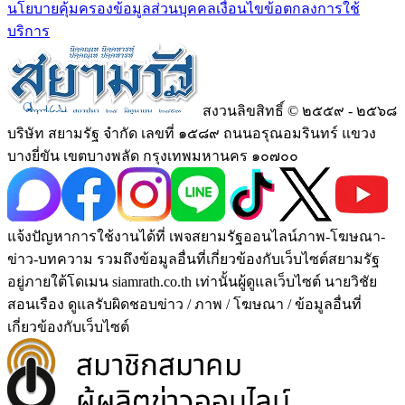
นโยบายคุ้มครองข้อมูลส่วนบุคคล
เงื่อนไขข้อตกลงการใช้
บริการ
สงวนลิขสิทธิ์ © ๒๕๕๙ - ๒๕๖๘
บริษัท สยามรัฐ จำกัด เลขที่ ๑๕๘๙ ถนนอรุณอมรินทร์ แขวง
บางยี่ขัน เขตบางพลัด กรุงเทพมหานคร ๑๐๗๐๐
แจ้งปัญหาการใช้งานได้ที่ เพจสยามรัฐออนไลน์ภาพ-โฆษณา-
ข่าว-บทความ รวมถึงข้อมูลอื่นที่เกี่ยวข้องกับเว็บไซต์สยามรัฐ
อยู่ภายใต้โดเมน siamrath.co.th เท่านั้น
ผู้ดูแลเว็บไซต์ นายวิชัย
สอนเรือง ดูแลรับผิดชอบข่าว / ภาพ / โฆษณา / ข้อมูลอื่นที่
เกี่ยวข้องกับเว็บไซต์