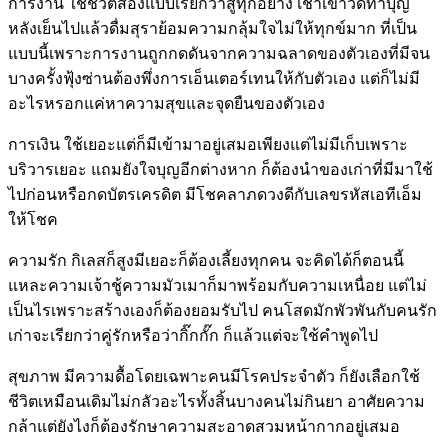
การงาน ใช้ชีวิตสองแบบเรียกว่าสู้ทุกอย่าง เช้าเข้าวัดทำบุญ
หลังเย็นไปแล้วดื่มสุราย้อมความกลุ้มใจไม่ให้ทุกข์มาก ที่เป็น
แบบนี้เพราะการงานถูกกดดันจากความฉลาดของตัวเองที่มีจน
บางครั้งฟุ้งซ่านต้องพึ่งการเอ็นเตอร์เทนให้กับตัวเอง แต่ก็ไม่มี
อะไรหรอกแค่หาความสุขและจุดยืนของตัวเอง
การเงิน ใช้เยอะแต่ก็มีเข้ามาอยู่เสมอเพียงแต่ไม่มีเก็บเพราะ
บริวารเยอะ แถมยังใจบุญอีกต่างหาก ก็ต้องนำของเก่าที่มีมาใช้
ไปก่อนหรือกดบัตรเครดิต มีโชคลาภดวงดีกับเลขรหัสเอทีเอ็ม
ให้โชค
ความรัก กิเลสก็สูงมีเยอะก็ต้องเลี้ยงทุกคน จะคิดได้ก็ตอนนี้
แหละความเจ้าชู้ความมัวเมาก็มาพร้อมกับความเหนื่อย แต่ไม่
เป็นไรเพราะสร้างเองก็ต้องยอมรับไป คนโสดมักพัวพันกับคนรัก
เก่าจะเรียกว่าคู่รักหรือว่ากิ๊กกั๊ก ก็แล้วแต่จะใช้คำพูดไป
สุขภาพ มีความดื้อโดยเฉพาะคนมีโรคประจำตัว ก็ยังเลือกใช้
ชีวิตเหมือนเดิมไม่กลัวอะไรทั้งสิ้นบางคนไม่กินยา อาศัยความ
กล้าแต่ยังไงก็ต้องรักษาความสะอาดสวมหน้ากากอยู่เสมอ