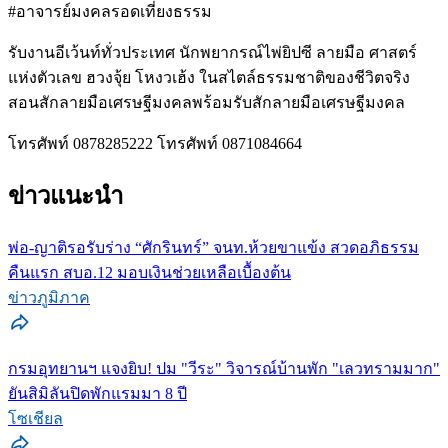
#อาจารย์มงคลรอดเที่ยงธรรม
รับงานอีเว้นท์ทั่วประเทศ นักพยากรณ์ไพ่ยิปซี ลายมือ ศาสตร์
แห่งตัวเลข ฮวงจุ้ย โหงวเฮ้ง ในสไตล์ธรรมชาติของชีวิตจริง
สอนสักลายมือเศรษฐีมงคลพร้อมรับสักลายมือเศรษฐีมงคล
โทรศัพท์ 0878285222 โทรศัพท์ 0871084664
ข่าวแนะนำ
พ่อ-ญาติรอรับร่าง “ศักรินทร์” จนท.ห้วยขาแข้ง สวดอภิธรรม
คืนแรก สบอ.12 มอบเงินช่วยเหลือเบื้องต้น
ข่าวภูมิภาค
กรมอุทยานฯ แจงยิบ! ปม "วีระ" วิจารณ์บ้านพัก "เลวทรามมาก"
ยันสิมิลันปิดพักแรมมา 8 ปี
โซเชียล