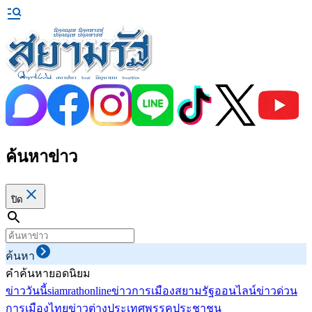
ค้นหาข่าว
ปิด
ค้นหา
คำค้นหายอดนิยม
ข่าววันนี้
siamrathonline
ข่าวการเมือง
สยามรัฐออนไลน์
ข่าวด่วน
การเมืองไทย
ข่าวต่างประเทศ
พรรคประชาชน