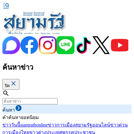
ค้นหาข่าว
ปิด
ค้นหา
คำค้นหายอดนิยม
ข่าววันนี้
siamrathonline
ข่าวการเมือง
สยามรัฐออนไลน์
ข่าวด่วน
การเมืองไทย
ข่าวต่างประเทศ
พรรคประชาชน