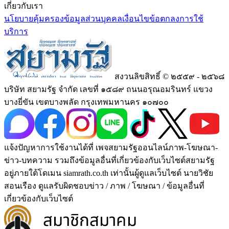
เกี่ยวกับเรา
นโยบายคุ้มครองข้อมูลส่วนบุคคล
เงื่อนไขข้อตกลงการใช้
บริการ
สงวนลิขสิทธิ์ © ๒๕๕๙ - ๒๕๖๘
บริษัท สยามรัฐ จำกัด เลขที่ ๑๕๘๙ ถนนอรุณอมรินทร์ แขวง
บางยี่ขัน เขตบางพลัด กรุงเทพมหานคร ๑๐๗๐๐
แจ้งปัญหาการใช้งานได้ที่ เพจสยามรัฐออนไลน์ภาพ-โฆษณา-
ข่าว-บทความ รวมถึงข้อมูลอื่นที่เกี่ยวข้องกับเว็บไซต์สยามรัฐ
อยู่ภายใต้โดเมน siamrath.co.th เท่านั้น
ผู้ดูแลเว็บไซต์ นายวิชัย
สอนเรือง ดูแลรับผิดชอบข่าว / ภาพ / โฆษณา / ข้อมูลอื่นที่
เกี่ยวข้องกับเว็บไซต์