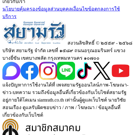
เกี่ยวกับเรา
นโยบายคุ้มครองข้อมูลส่วนบุคคล
เงื่อนไขข้อตกลงการใช้
บริการ
สงวนลิขสิทธิ์ © ๒๕๕๙ - ๒๕๖๘
บริษัท สยามรัฐ จำกัด เลขที่ ๑๕๘๙ ถนนอรุณอมรินทร์ แขวง
บางยี่ขัน เขตบางพลัด กรุงเทพมหานคร ๑๐๗๐๐
แจ้งปัญหาการใช้งานได้ที่ เพจสยามรัฐออนไลน์ภาพ-โฆษณา-
ข่าว-บทความ รวมถึงข้อมูลอื่นที่เกี่ยวข้องกับเว็บไซต์สยามรัฐ
อยู่ภายใต้โดเมน siamrath.co.th เท่านั้น
ผู้ดูแลเว็บไซต์ นายวิชัย
สอนเรือง ดูแลรับผิดชอบข่าว / ภาพ / โฆษณา / ข้อมูลอื่นที่
เกี่ยวข้องกับเว็บไซต์