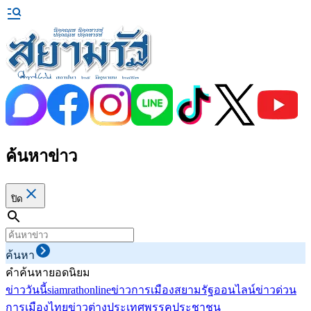
ค้นหาข่าว
ปิด
ค้นหา
คำค้นหายอดนิยม
ข่าววันนี้
siamrathonline
ข่าวการเมือง
สยามรัฐออนไลน์
ข่าวด่วน
การเมืองไทย
ข่าวต่างประเทศ
พรรคประชาชน