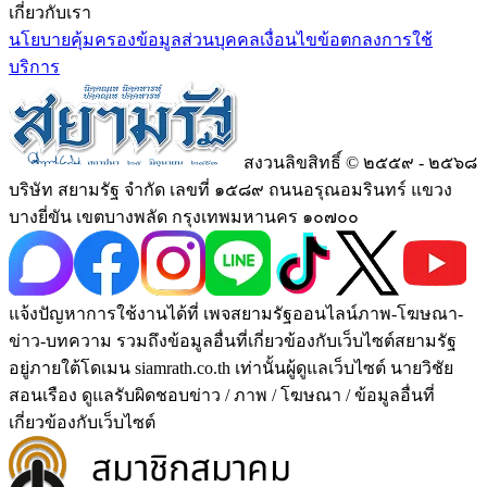
เกี่ยวกับเรา
นโยบายคุ้มครองข้อมูลส่วนบุคคล
เงื่อนไขข้อตกลงการใช้
บริการ
สงวนลิขสิทธิ์ © ๒๕๕๙ - ๒๕๖๘
บริษัท สยามรัฐ จำกัด เลขที่ ๑๕๘๙ ถนนอรุณอมรินทร์ แขวง
บางยี่ขัน เขตบางพลัด กรุงเทพมหานคร ๑๐๗๐๐
แจ้งปัญหาการใช้งานได้ที่ เพจสยามรัฐออนไลน์ภาพ-โฆษณา-
ข่าว-บทความ รวมถึงข้อมูลอื่นที่เกี่ยวข้องกับเว็บไซต์สยามรัฐ
อยู่ภายใต้โดเมน siamrath.co.th เท่านั้น
ผู้ดูแลเว็บไซต์ นายวิชัย
สอนเรือง ดูแลรับผิดชอบข่าว / ภาพ / โฆษณา / ข้อมูลอื่นที่
เกี่ยวข้องกับเว็บไซต์