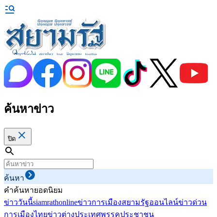
ค้นหาข่าว
ปิด
ค้นหา
คำค้นหายอดนิยม
ข่าววันนี้
siamrathonline
ข่าวการเมือง
สยามรัฐออนไลน์
ข่าวด่วน
การเมืองไทย
ข่าวต่างประเทศ
พรรคประชาชน