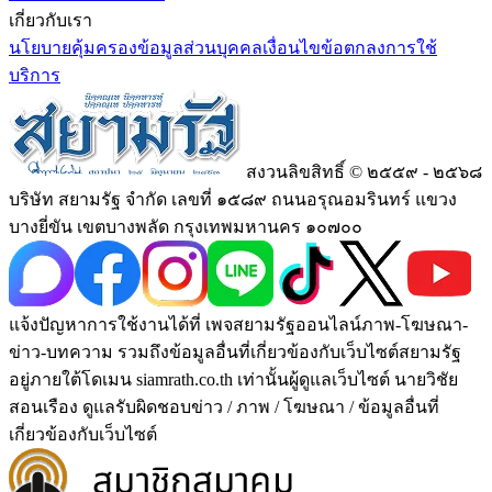
เกี่ยวกับเรา
นโยบายคุ้มครองข้อมูลส่วนบุคคล
เงื่อนไขข้อตกลงการใช้
บริการ
สงวนลิขสิทธิ์ © ๒๕๕๙ - ๒๕๖๘
บริษัท สยามรัฐ จำกัด เลขที่ ๑๕๘๙ ถนนอรุณอมรินทร์ แขวง
บางยี่ขัน เขตบางพลัด กรุงเทพมหานคร ๑๐๗๐๐
แจ้งปัญหาการใช้งานได้ที่ เพจสยามรัฐออนไลน์ภาพ-โฆษณา-
ข่าว-บทความ รวมถึงข้อมูลอื่นที่เกี่ยวข้องกับเว็บไซต์สยามรัฐ
อยู่ภายใต้โดเมน siamrath.co.th เท่านั้น
ผู้ดูแลเว็บไซต์ นายวิชัย
สอนเรือง ดูแลรับผิดชอบข่าว / ภาพ / โฆษณา / ข้อมูลอื่นที่
เกี่ยวข้องกับเว็บไซต์