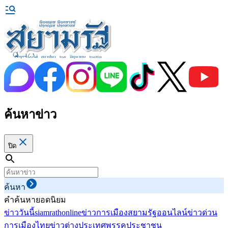
ค้นหาข่าว
ปิด
ค้นหา
คำค้นหายอดนิยม
ข่าววันนี้
siamrathonline
ข่าวการเมือง
สยามรัฐออนไลน์
ข่าวด่วน
การเมืองไทย
ข่าวต่างประเทศ
พรรคประชาชน