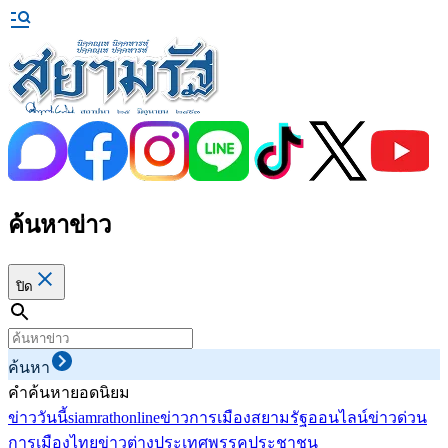
ค้นหาข่าว
ปิด
ค้นหา
คำค้นหายอดนิยม
ข่าววันนี้
siamrathonline
ข่าวการเมือง
สยามรัฐออนไลน์
ข่าวด่วน
การเมืองไทย
ข่าวต่างประเทศ
พรรคประชาชน