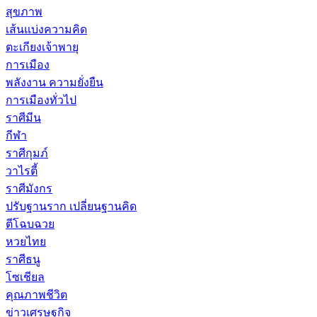
สุขภาพ
เส้นแบ่งความคิด
ตะเกียงเจ้าพายุ
การเมือง
พลังงาน ความยั่งยืน
การเมืองทั่วไป
ราศีมีน
กีฬา
ราศีกุมภ์
วาไรตี้
ราศีมังกร
ปรับฐานราก เปลี่ยนฐานคิด
ตีโฉบฉวย
หวยไทย
ราศีธนู
โซเชียล
คุณภาพชีวิต
ข่าวเศรษฐกิจ