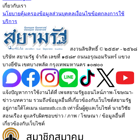
เกี่ยวกับเรา
นโยบายคุ้มครองข้อมูลส่วนบุคคล
เงื่อนไขข้อตกลงการใช้
บริการ
สงวนลิขสิทธิ์ © ๒๕๕๙ - ๒๕๖๘
บริษัท สยามรัฐ จำกัด เลขที่ ๑๕๘๙ ถนนอรุณอมรินทร์ แขวง
บางยี่ขัน เขตบางพลัด กรุงเทพมหานคร ๑๐๗๐๐
แจ้งปัญหาการใช้งานได้ที่ เพจสยามรัฐออนไลน์ภาพ-โฆษณา-
ข่าว-บทความ รวมถึงข้อมูลอื่นที่เกี่ยวข้องกับเว็บไซต์สยามรัฐ
อยู่ภายใต้โดเมน siamrath.co.th เท่านั้น
ผู้ดูแลเว็บไซต์ นายวิชัย
สอนเรือง ดูแลรับผิดชอบข่าว / ภาพ / โฆษณา / ข้อมูลอื่นที่
เกี่ยวข้องกับเว็บไซต์