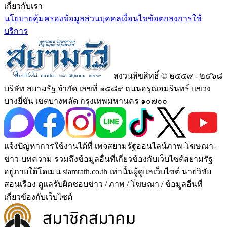
เกี่ยวกับเรา
นโยบายคุ้มครองข้อมูลส่วนบุคคล
เงื่อนไขข้อตกลงการใช้
บริการ
สงวนลิขสิทธิ์ © ๒๕๕๙ - ๒๕๖๘
บริษัท สยามรัฐ จำกัด เลขที่ ๑๕๘๙ ถนนอรุณอมรินทร์ แขวง
บางยี่ขัน เขตบางพลัด กรุงเทพมหานคร ๑๐๗๐๐
แจ้งปัญหาการใช้งานได้ที่ เพจสยามรัฐออนไลน์ภาพ-โฆษณา-
ข่าว-บทความ รวมถึงข้อมูลอื่นที่เกี่ยวข้องกับเว็บไซต์สยามรัฐ
อยู่ภายใต้โดเมน siamrath.co.th เท่านั้น
ผู้ดูแลเว็บไซต์ นายวิชัย
สอนเรือง ดูแลรับผิดชอบข่าว / ภาพ / โฆษณา / ข้อมูลอื่นที่
เกี่ยวข้องกับเว็บไซต์