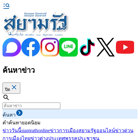
ค้นหาข่าว
ปิด
ค้นหา
คำค้นหายอดนิยม
ข่าววันนี้
siamrathonline
ข่าวการเมือง
สยามรัฐออนไลน์
ข่าวด่วน
การเมืองไทย
ข่าวต่างประเทศ
พรรคประชาชน