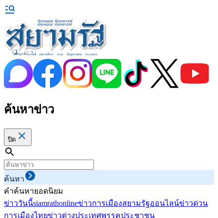
ค้นหาข่าว
ปิด
ค้นหา
คำค้นหายอดนิยม
ข่าววันนี้
siamrathonline
ข่าวการเมือง
สยามรัฐออนไลน์
ข่าวด่วน
การเมืองไทย
ข่าวต่างประเทศ
พรรคประชาชน