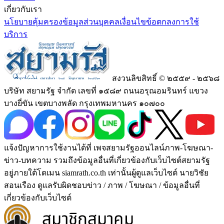
เกี่ยวกับเรา
นโยบายคุ้มครองข้อมูลส่วนบุคคล
เงื่อนไขข้อตกลงการใช้
บริการ
สงวนลิขสิทธิ์ © ๒๕๕๙ - ๒๕๖๘
บริษัท สยามรัฐ จำกัด เลขที่ ๑๕๘๙ ถนนอรุณอมรินทร์ แขวง
บางยี่ขัน เขตบางพลัด กรุงเทพมหานคร ๑๐๗๐๐
แจ้งปัญหาการใช้งานได้ที่ เพจสยามรัฐออนไลน์ภาพ-โฆษณา-
ข่าว-บทความ รวมถึงข้อมูลอื่นที่เกี่ยวข้องกับเว็บไซต์สยามรัฐ
อยู่ภายใต้โดเมน siamrath.co.th เท่านั้น
ผู้ดูแลเว็บไซต์ นายวิชัย
สอนเรือง ดูแลรับผิดชอบข่าว / ภาพ / โฆษณา / ข้อมูลอื่นที่
เกี่ยวข้องกับเว็บไซต์