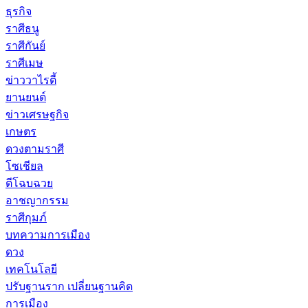
ธุรกิจ
ราศีธนู
ราศีกันย์
ราศีเมษ
ข่าววาไรตี้
ยานยนต์
ข่าวเศรษฐกิจ
เกษตร
ดวงตามราศี
โซเชียล
ตีโฉบฉวย
อาชญากรรม
ราศีกุมภ์
บทความการเมือง
ดวง
เทคโนโลยี
ปรับฐานราก เปลี่ยนฐานคิด
การเมือง