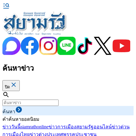
ค้นหาข่าว
ปิด
ค้นหา
คำค้นหายอดนิยม
ข่าววันนี้
siamrathonline
ข่าวการเมือง
สยามรัฐออนไลน์
ข่าวด่วน
การเมืองไทย
ข่าวต่างประเทศ
พรรคประชาชน