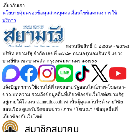
เกี่ยวกับเรา
นโยบายคุ้มครองข้อมูลส่วนบุคคล
เงื่อนไขข้อตกลงการใช้
บริการ
สงวนลิขสิทธิ์ © ๒๕๕๙ - ๒๕๖๘
บริษัท สยามรัฐ จำกัด เลขที่ ๑๕๘๙ ถนนอรุณอมรินทร์ แขวง
บางยี่ขัน เขตบางพลัด กรุงเทพมหานคร ๑๐๗๐๐
แจ้งปัญหาการใช้งานได้ที่ เพจสยามรัฐออนไลน์ภาพ-โฆษณา-
ข่าว-บทความ รวมถึงข้อมูลอื่นที่เกี่ยวข้องกับเว็บไซต์สยามรัฐ
อยู่ภายใต้โดเมน siamrath.co.th เท่านั้น
ผู้ดูแลเว็บไซต์ นายวิชัย
สอนเรือง ดูแลรับผิดชอบข่าว / ภาพ / โฆษณา / ข้อมูลอื่นที่
เกี่ยวข้องกับเว็บไซต์