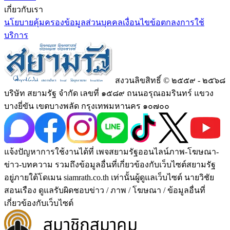
เกี่ยวกับเรา
นโยบายคุ้มครองข้อมูลส่วนบุคคล
เงื่อนไขข้อตกลงการใช้
บริการ
สงวนลิขสิทธิ์ © ๒๕๕๙ - ๒๕๖๘
บริษัท สยามรัฐ จำกัด เลขที่ ๑๕๘๙ ถนนอรุณอมรินทร์ แขวง
บางยี่ขัน เขตบางพลัด กรุงเทพมหานคร ๑๐๗๐๐
แจ้งปัญหาการใช้งานได้ที่ เพจสยามรัฐออนไลน์ภาพ-โฆษณา-
ข่าว-บทความ รวมถึงข้อมูลอื่นที่เกี่ยวข้องกับเว็บไซต์สยามรัฐ
อยู่ภายใต้โดเมน siamrath.co.th เท่านั้น
ผู้ดูแลเว็บไซต์ นายวิชัย
สอนเรือง ดูแลรับผิดชอบข่าว / ภาพ / โฆษณา / ข้อมูลอื่นที่
เกี่ยวข้องกับเว็บไซต์