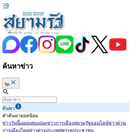
ค้นหาข่าว
ปิด
ค้นหา
คำค้นหายอดนิยม
ข่าววันนี้
siamrathonline
ข่าวการเมือง
สยามรัฐออนไลน์
ข่าวด่วน
การเมืองไทย
ข่าวต่างประเทศ
พรรคประชาชน