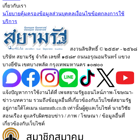
เกี่ยวกับเรา
นโยบายคุ้มครองข้อมูลส่วนบุคคล
เงื่อนไขข้อตกลงการใช้
บริการ
สงวนลิขสิทธิ์ © ๒๕๕๙ - ๒๕๖๘
บริษัท สยามรัฐ จำกัด เลขที่ ๑๕๘๙ ถนนอรุณอมรินทร์ แขวง
บางยี่ขัน เขตบางพลัด กรุงเทพมหานคร ๑๐๗๐๐
แจ้งปัญหาการใช้งานได้ที่ เพจสยามรัฐออนไลน์ภาพ-โฆษณา-
ข่าว-บทความ รวมถึงข้อมูลอื่นที่เกี่ยวข้องกับเว็บไซต์สยามรัฐ
อยู่ภายใต้โดเมน siamrath.co.th เท่านั้น
ผู้ดูแลเว็บไซต์ นายวิชัย
สอนเรือง ดูแลรับผิดชอบข่าว / ภาพ / โฆษณา / ข้อมูลอื่นที่
เกี่ยวข้องกับเว็บไซต์