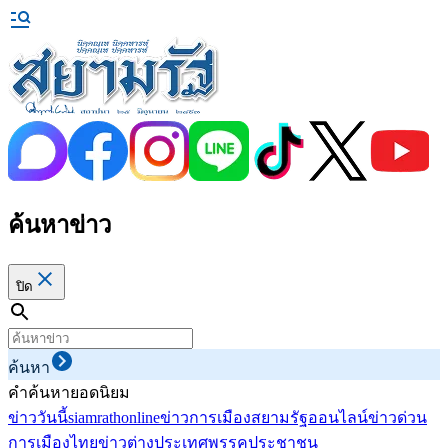
ค้นหาข่าว
ปิด
ค้นหา
คำค้นหายอดนิยม
ข่าววันนี้
siamrathonline
ข่าวการเมือง
สยามรัฐออนไลน์
ข่าวด่วน
การเมืองไทย
ข่าวต่างประเทศ
พรรคประชาชน