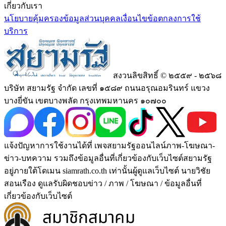
เกี่ยวกับเรา
นโยบายคุ้มครองข้อมูลส่วนบุคคล
เงื่อนไขข้อตกลงการใช้
บริการ
สงวนลิขสิทธิ์ © ๒๕๕๙ - ๒๕๖๘
บริษัท สยามรัฐ จำกัด เลขที่ ๑๕๘๙ ถนนอรุณอมรินทร์ แขวง
บางยี่ขัน เขตบางพลัด กรุงเทพมหานคร ๑๐๗๐๐
แจ้งปัญหาการใช้งานได้ที่ เพจสยามรัฐออนไลน์ภาพ-โฆษณา-
ข่าว-บทความ รวมถึงข้อมูลอื่นที่เกี่ยวข้องกับเว็บไซต์สยามรัฐ
อยู่ภายใต้โดเมน siamrath.co.th เท่านั้น
ผู้ดูแลเว็บไซต์ นายวิชัย
สอนเรือง ดูแลรับผิดชอบข่าว / ภาพ / โฆษณา / ข้อมูลอื่นที่
เกี่ยวข้องกับเว็บไซต์