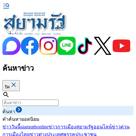
ค้นหาข่าว
ปิด
ค้นหา
คำค้นหายอดนิยม
ข่าววันนี้
siamrathonline
ข่าวการเมือง
สยามรัฐออนไลน์
ข่าวด่วน
การเมืองไทย
ข่าวต่างประเทศ
พรรคประชาชน