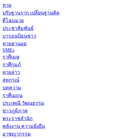
หวย
ปรับฐานราก เปลี่ยนฐานคิด
ตีโฉบฉวย
ประชาสัมพันธ์
บารอนป้อนข่าว
หวยฮานอย
SMEs
ราศีเมษ
ราศีกุมภ์
หวยลาว
สหกรณ์
บทความ
ราศีเมถุน
ประเพณี วัฒนธรรม
ข่าวภูมิภาค
พระราชสำนัก
พลังงาน ความยั่งยืน
อาชญากรรม