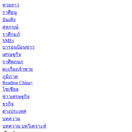
หวยลาว
ราศีธนู
บันเทิง
สหกรณ์
ราศีกุมภ์
SMEs
บารอนป้อนข่าว
เศรษฐกิจ
ราศีพฤษภ
ตะเกียงเจ้าพายุ
ภูมิภาค
Reading China+
โซเชียล
ข่าวเศรษฐกิจ
ธุรกิจ
ต่างประเทศ
บทความ
บทความ บทวิเคราะห์