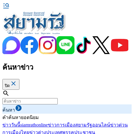
ค้นหาข่าว
ปิด
ค้นหา
คำค้นหายอดนิยม
ข่าววันนี้
siamrathonline
ข่าวการเมือง
สยามรัฐออนไลน์
ข่าวด่วน
การเมืองไทย
ข่าวต่างประเทศ
พรรคประชาชน