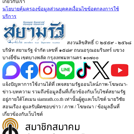
เกี่ยวกับเรา
นโยบายคุ้มครองข้อมูลส่วนบุคคล
เงื่อนไขข้อตกลงการใช้
บริการ
สงวนลิขสิทธิ์ © ๒๕๕๙ - ๒๕๖๘
บริษัท สยามรัฐ จำกัด เลขที่ ๑๕๘๙ ถนนอรุณอมรินทร์ แขวง
บางยี่ขัน เขตบางพลัด กรุงเทพมหานคร ๑๐๗๐๐
แจ้งปัญหาการใช้งานได้ที่ เพจสยามรัฐออนไลน์ภาพ-โฆษณา-
ข่าว-บทความ รวมถึงข้อมูลอื่นที่เกี่ยวข้องกับเว็บไซต์สยามรัฐ
อยู่ภายใต้โดเมน siamrath.co.th เท่านั้น
ผู้ดูแลเว็บไซต์ นายวิชัย
สอนเรือง ดูแลรับผิดชอบข่าว / ภาพ / โฆษณา / ข้อมูลอื่นที่
เกี่ยวข้องกับเว็บไซต์