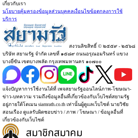
เกี่ยวกับเรา
นโยบายคุ้มครองข้อมูลส่วนบุคคล
เงื่อนไขข้อตกลงการใช้
บริการ
สงวนลิขสิทธิ์ © ๒๕๕๙ - ๒๕๖๘
บริษัท สยามรัฐ จำกัด เลขที่ ๑๕๘๙ ถนนอรุณอมรินทร์ แขวง
บางยี่ขัน เขตบางพลัด กรุงเทพมหานคร ๑๐๗๐๐
แจ้งปัญหาการใช้งานได้ที่ เพจสยามรัฐออนไลน์ภาพ-โฆษณา-
ข่าว-บทความ รวมถึงข้อมูลอื่นที่เกี่ยวข้องกับเว็บไซต์สยามรัฐ
อยู่ภายใต้โดเมน siamrath.co.th เท่านั้น
ผู้ดูแลเว็บไซต์ นายวิชัย
สอนเรือง ดูแลรับผิดชอบข่าว / ภาพ / โฆษณา / ข้อมูลอื่นที่
เกี่ยวข้องกับเว็บไซต์