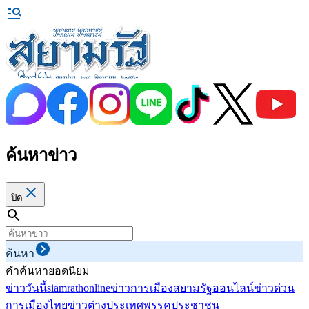
ค้นหาข่าว
ปิด
ค้นหา
คำค้นหายอดนิยม
ข่าววันนี้
siamrathonline
ข่าวการเมือง
สยามรัฐออนไลน์
ข่าวด่วน
การเมืองไทย
ข่าวต่างประเทศ
พรรคประชาชน