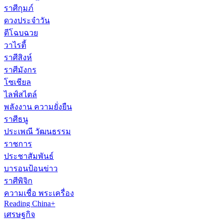
ราศีกุมภ์
ดวงประจำวัน
ตีโฉบฉวย
วาไรตี้
ราศีสิงห์
ราศีมังกร
โซเชียล
ไลฟ์สไตล์
พลังงาน ความยั่งยืน
ราศีธนู
ประเพณี วัฒนธรรม
ราชการ
ประชาสัมพันธ์
บารอนป้อนข่าว
ราศีพิจิก
ความเชื่อ พระเครื่อง
Reading China+
เศรษฐกิจ