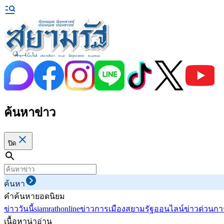
ค้นหาข่าว
ปิด
ค้นหา
คำค้นหายอดนิยม
ข่าววันนี้
siamrathonline
ข่าวการเมือง
สยามรัฐออนไลน์
ข่าวด่วน
กา
เนื้อหาน่าอ่าน