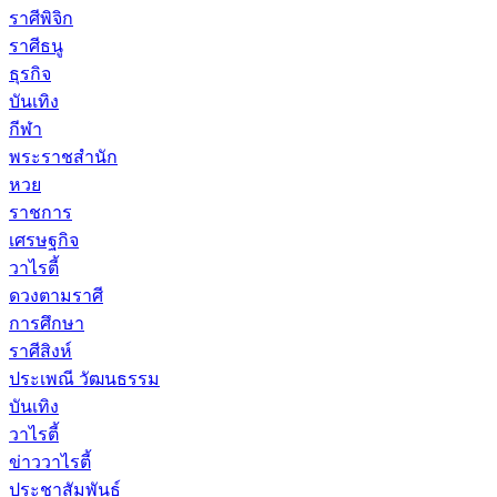
ราศีพิจิก
ราศีธนู
ธุรกิจ
บันเทิง
กีฬา
พระราชสำนัก
หวย
ราชการ
เศรษฐกิจ
วาไรตี้
ดวงตามราศี
การศึกษา
ราศีสิงห์
ประเพณี วัฒนธรรม
บันเทิง
วาไรตี้
ข่าววาไรตี้
ประชาสัมพันธ์