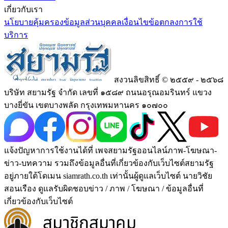
เกี่ยวกับเรา
นโยบายคุ้มครองข้อมูลส่วนบุคคล
เงื่อนไขข้อตกลงการใช้
บริการ
สงวนลิขสิทธิ์ © ๒๕๕๙ - ๒๕๖๘
บริษัท สยามรัฐ จำกัด เลขที่ ๑๕๘๙ ถนนอรุณอมรินทร์ แขวง
บางยี่ขัน เขตบางพลัด กรุงเทพมหานคร ๑๐๗๐๐
แจ้งปัญหาการใช้งานได้ที่ เพจสยามรัฐออนไลน์ภาพ-โฆษณา-
ข่าว-บทความ รวมถึงข้อมูลอื่นที่เกี่ยวข้องกับเว็บไซต์สยามรัฐ
อยู่ภายใต้โดเมน siamrath.co.th เท่านั้น
ผู้ดูแลเว็บไซต์ นายวิชัย
สอนเรือง ดูแลรับผิดชอบข่าว / ภาพ / โฆษณา / ข้อมูลอื่นที่
เกี่ยวข้องกับเว็บไซต์