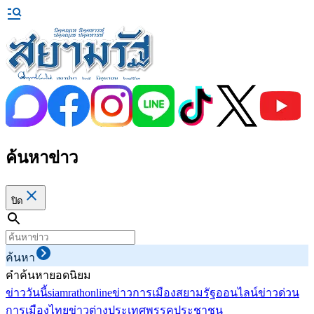
ค้นหาข่าว
ปิด
ค้นหา
คำค้นหายอดนิยม
ข่าววันนี้
siamrathonline
ข่าวการเมือง
สยามรัฐออนไลน์
ข่าวด่วน
การเมืองไทย
ข่าวต่างประเทศ
พรรคประชาชน