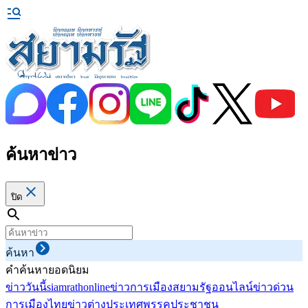
ค้นหาข่าว
ปิด
ค้นหา
คำค้นหายอดนิยม
ข่าววันนี้
siamrathonline
ข่าวการเมือง
สยามรัฐออนไลน์
ข่าวด่วน
การเมืองไทย
ข่าวต่างประเทศ
พรรคประชาชน