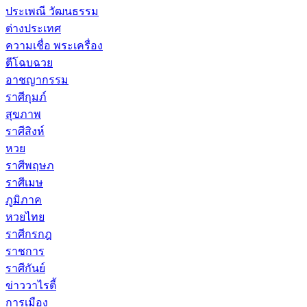
ประเพณี วัฒนธรรม
ต่างประเทศ
ความเชื่อ พระเครื่อง
ตีโฉบฉวย
อาชญากรรม
ราศีกุมภ์
สุขภาพ
ราศีสิงห์
หวย
ราศีพฤษภ
ราศีเมษ
ภูมิภาค
หวยไทย
ราศีกรกฎ
ราชการ
ราศีกันย์
ข่าววาไรตี้
การเมือง