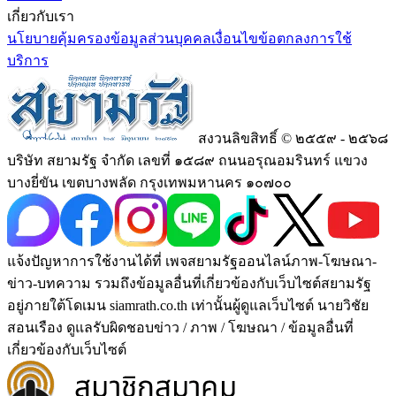
เกี่ยวกับเรา
นโยบายคุ้มครองข้อมูลส่วนบุคคล
เงื่อนไขข้อตกลงการใช้
บริการ
สงวนลิขสิทธิ์ © ๒๕๕๙ - ๒๕๖๘
บริษัท สยามรัฐ จำกัด เลขที่ ๑๕๘๙ ถนนอรุณอมรินทร์ แขวง
บางยี่ขัน เขตบางพลัด กรุงเทพมหานคร ๑๐๗๐๐
แจ้งปัญหาการใช้งานได้ที่ เพจสยามรัฐออนไลน์ภาพ-โฆษณา-
ข่าว-บทความ รวมถึงข้อมูลอื่นที่เกี่ยวข้องกับเว็บไซต์สยามรัฐ
อยู่ภายใต้โดเมน siamrath.co.th เท่านั้น
ผู้ดูแลเว็บไซต์ นายวิชัย
สอนเรือง ดูแลรับผิดชอบข่าว / ภาพ / โฆษณา / ข้อมูลอื่นที่
เกี่ยวข้องกับเว็บไซต์