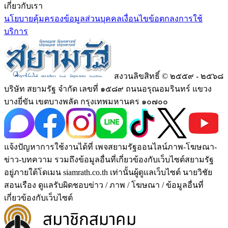
เกี่ยวกับเรา
นโยบายคุ้มครองข้อมูลส่วนบุคคล
เงื่อนไขข้อตกลงการใช้
บริการ
สงวนลิขสิทธิ์ © ๒๕๕๙ - ๒๕๖๘
บริษัท สยามรัฐ จำกัด เลขที่ ๑๕๘๙ ถนนอรุณอมรินทร์ แขวง
บางยี่ขัน เขตบางพลัด กรุงเทพมหานคร ๑๐๗๐๐
แจ้งปัญหาการใช้งานได้ที่ เพจสยามรัฐออนไลน์ภาพ-โฆษณา-
ข่าว-บทความ รวมถึงข้อมูลอื่นที่เกี่ยวข้องกับเว็บไซต์สยามรัฐ
อยู่ภายใต้โดเมน siamrath.co.th เท่านั้น
ผู้ดูแลเว็บไซต์ นายวิชัย
สอนเรือง ดูแลรับผิดชอบข่าว / ภาพ / โฆษณา / ข้อมูลอื่นที่
เกี่ยวข้องกับเว็บไซต์