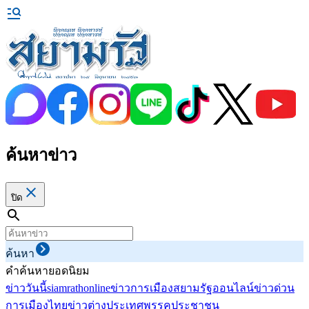
ค้นหาข่าว
ปิด
ค้นหา
คำค้นหายอดนิยม
ข่าววันนี้
siamrathonline
ข่าวการเมือง
สยามรัฐออนไลน์
ข่าวด่วน
การเมืองไทย
ข่าวต่างประเทศ
พรรคประชาชน