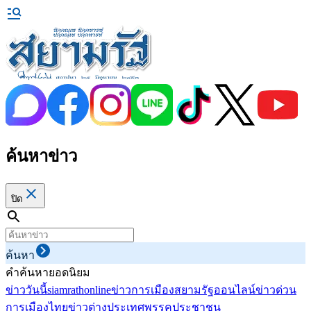
ค้นหาข่าว
ปิด
ค้นหา
คำค้นหายอดนิยม
ข่าววันนี้
siamrathonline
ข่าวการเมือง
สยามรัฐออนไลน์
ข่าวด่วน
การเมืองไทย
ข่าวต่างประเทศ
พรรคประชาชน