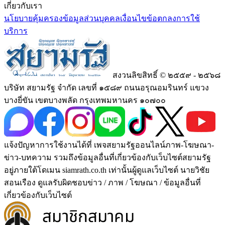
เกี่ยวกับเรา
นโยบายคุ้มครองข้อมูลส่วนบุคคล
เงื่อนไขข้อตกลงการใช้
บริการ
สงวนลิขสิทธิ์ © ๒๕๕๙ - ๒๕๖๘
บริษัท สยามรัฐ จำกัด เลขที่ ๑๕๘๙ ถนนอรุณอมรินทร์ แขวง
บางยี่ขัน เขตบางพลัด กรุงเทพมหานคร ๑๐๗๐๐
แจ้งปัญหาการใช้งานได้ที่ เพจสยามรัฐออนไลน์ภาพ-โฆษณา-
ข่าว-บทความ รวมถึงข้อมูลอื่นที่เกี่ยวข้องกับเว็บไซต์สยามรัฐ
อยู่ภายใต้โดเมน siamrath.co.th เท่านั้น
ผู้ดูแลเว็บไซต์ นายวิชัย
สอนเรือง ดูแลรับผิดชอบข่าว / ภาพ / โฆษณา / ข้อมูลอื่นที่
เกี่ยวข้องกับเว็บไซต์