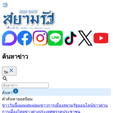
ค้นหาข่าว
ปิด
ค้นหา
คำค้นหายอดนิยม
ข่าววันนี้
siamrathonline
ข่าวการเมือง
สยามรัฐออนไลน์
ข่าวด่วน
การเมืองไทย
ข่าวต่างประเทศ
พรรคประชาชน