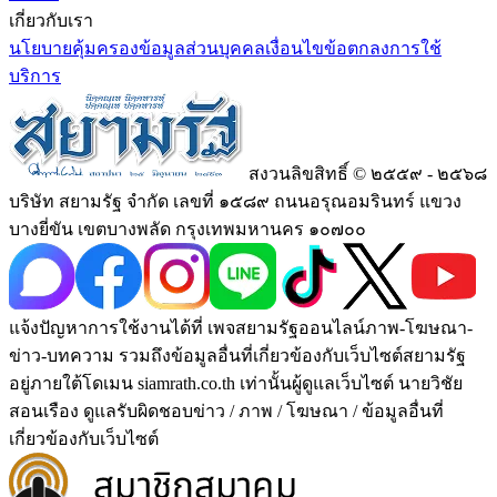
เกี่ยวกับเรา
นโยบายคุ้มครองข้อมูลส่วนบุคคล
เงื่อนไขข้อตกลงการใช้
บริการ
สงวนลิขสิทธิ์ © ๒๕๕๙ - ๒๕๖๘
บริษัท สยามรัฐ จำกัด เลขที่ ๑๕๘๙ ถนนอรุณอมรินทร์ แขวง
บางยี่ขัน เขตบางพลัด กรุงเทพมหานคร ๑๐๗๐๐
แจ้งปัญหาการใช้งานได้ที่ เพจสยามรัฐออนไลน์ภาพ-โฆษณา-
ข่าว-บทความ รวมถึงข้อมูลอื่นที่เกี่ยวข้องกับเว็บไซต์สยามรัฐ
อยู่ภายใต้โดเมน siamrath.co.th เท่านั้น
ผู้ดูแลเว็บไซต์ นายวิชัย
สอนเรือง ดูแลรับผิดชอบข่าว / ภาพ / โฆษณา / ข้อมูลอื่นที่
เกี่ยวข้องกับเว็บไซต์