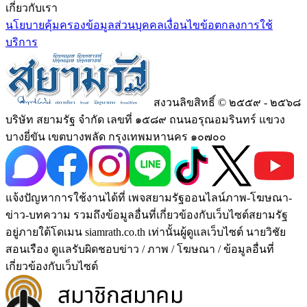
เกี่ยวกับเรา
นโยบายคุ้มครองข้อมูลส่วนบุคคล
เงื่อนไขข้อตกลงการใช้
บริการ
สงวนลิขสิทธิ์ © ๒๕๕๙ - ๒๕๖๘
บริษัท สยามรัฐ จำกัด เลขที่ ๑๕๘๙ ถนนอรุณอมรินทร์ แขวง
บางยี่ขัน เขตบางพลัด กรุงเทพมหานคร ๑๐๗๐๐
แจ้งปัญหาการใช้งานได้ที่ เพจสยามรัฐออนไลน์ภาพ-โฆษณา-
ข่าว-บทความ รวมถึงข้อมูลอื่นที่เกี่ยวข้องกับเว็บไซต์สยามรัฐ
อยู่ภายใต้โดเมน siamrath.co.th เท่านั้น
ผู้ดูแลเว็บไซต์ นายวิชัย
สอนเรือง ดูแลรับผิดชอบข่าว / ภาพ / โฆษณา / ข้อมูลอื่นที่
เกี่ยวข้องกับเว็บไซต์