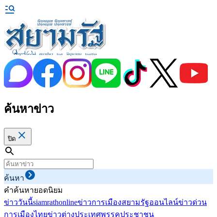
ค้นหาข่าว
ปิด
ค้นหา
คำค้นหายอดนิยม
ข่าววันนี้
siamrathonline
ข่าวการเมือง
สยามรัฐออนไลน์
ข่าวด่วน
การเมืองไทย
ข่าวต่างประเทศ
พรรคประชาชน