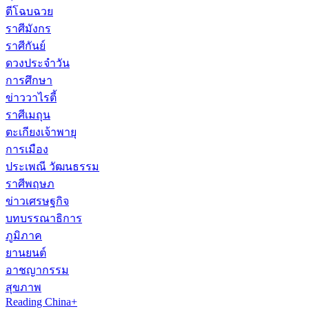
ตีโฉบฉวย
ราศีมังกร
ราศีกันย์
ดวงประจำวัน
การศึกษา
ข่าววาไรตี้
ราศีเมถุน
ตะเกียงเจ้าพายุ
การเมือง
ประเพณี วัฒนธรรม
ราศีพฤษภ
ข่าวเศรษฐกิจ
บทบรรณาธิการ
ภูมิภาค
ยานยนต์
อาชญากรรม
สุขภาพ
Reading China+