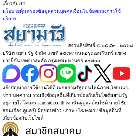
เกี่ยวกับเรา
นโยบายคุ้มครองข้อมูลส่วนบุคคล
เงื่อนไขข้อตกลงการใช้
บริการ
สงวนลิขสิทธิ์ © ๒๕๕๙ - ๒๕๖๘
บริษัท สยามรัฐ จำกัด เลขที่ ๑๕๘๙ ถนนอรุณอมรินทร์ แขวง
บางยี่ขัน เขตบางพลัด กรุงเทพมหานคร ๑๐๗๐๐
แจ้งปัญหาการใช้งานได้ที่ เพจสยามรัฐออนไลน์ภาพ-โฆษณา-
ข่าว-บทความ รวมถึงข้อมูลอื่นที่เกี่ยวข้องกับเว็บไซต์สยามรัฐ
อยู่ภายใต้โดเมน siamrath.co.th เท่านั้น
ผู้ดูแลเว็บไซต์ นายวิชัย
สอนเรือง ดูแลรับผิดชอบข่าว / ภาพ / โฆษณา / ข้อมูลอื่นที่
เกี่ยวข้องกับเว็บไซต์