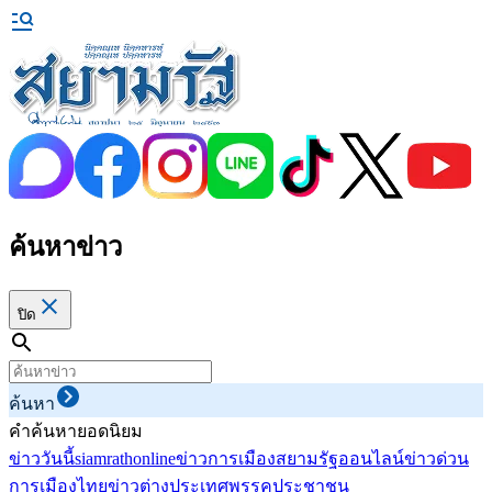
ค้นหาข่าว
ปิด
ค้นหา
คำค้นหายอดนิยม
ข่าววันนี้
siamrathonline
ข่าวการเมือง
สยามรัฐออนไลน์
ข่าวด่วน
การเมืองไทย
ข่าวต่างประเทศ
พรรคประชาชน